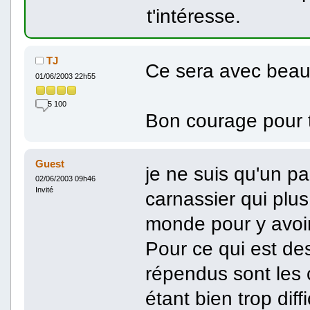
t'intéresse.
TJ
Ce sera avec beauc
01/06/2003 22h55
5 100
Bon courage pour 
Guest
je ne suis qu'un p
02/06/2003 09h46
Invité
carnassier qui plus
monde pour y avoir 
Pour ce qui est des
répendus sont les 
étant bien trop dif