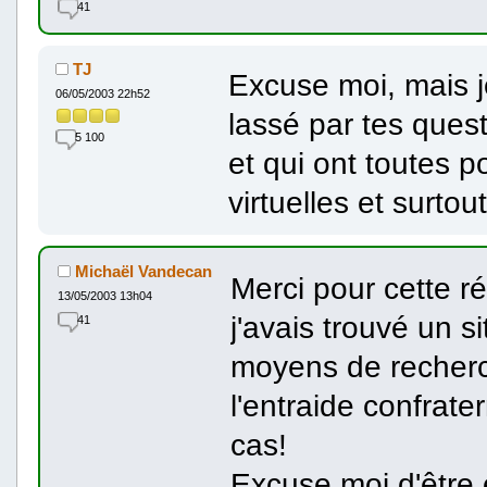
41
TJ
Excuse moi, mais je
06/05/2003 22h52
lassé par tes ques
5 100
et qui ont toutes p
virtuelles et surto
Michaël Vandecan
Merci pour cette r
13/05/2003 13h04
j'avais trouvé un s
41
moyens de recher
l'entraide confrate
cas!
Excuse moi d'être 