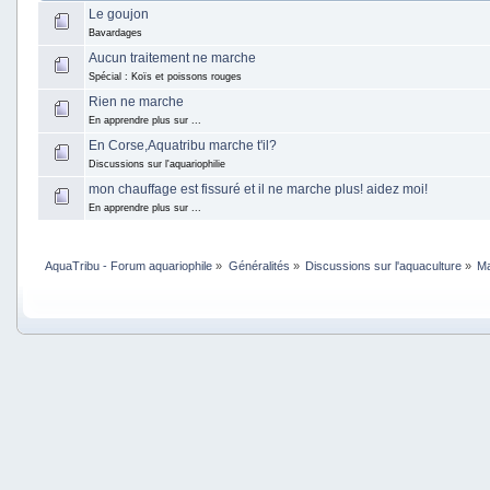
Le goujon
Bavardages
Aucun traitement ne marche
Spécial : Koïs et poissons rouges
Rien ne marche
En apprendre plus sur ...
En Corse,Aquatribu marche t'il?
Discussions sur l'aquariophilie
mon chauffage est fissuré et il ne marche plus! aidez moi!
En apprendre plus sur ...
AquaTribu - Forum aquariophile
»
Généralités
»
Discussions sur l'aquaculture
»
Ma