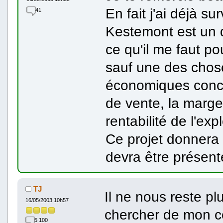
En fait j'ai déjà su
41
Kestemont est un d
ce qu'il me faut po
sauf une des chose
économiques concer
de vente, la marge 
rentabilité de l'exp
Ce projet donnera 
devra être présenté
TJ
Il ne nous reste p
16/05/2003 10h57
chercher de mon c
5 100