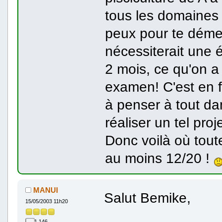
tous les domaines q
peux pour te démer
nécessiterait une 
2 mois, ce qu'on a 
examen! C'est en f
à penser à tout da
réaliser un tel proje
Donc voilà où tout
au moins 12/20 !
MANUI
Salut Bemike,
15/05/2003 11h20
1 146