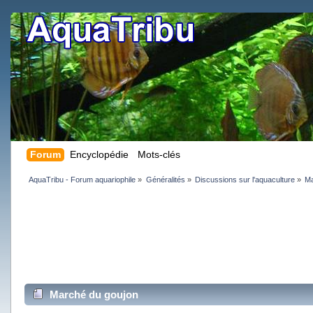
Forum
Encyclopédie
Mots-clés
AquaTribu - Forum aquariophile
»
Généralités
»
Discussions sur l'aquaculture
»
Ma
Marché du goujon