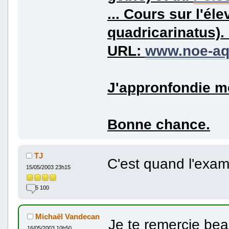
... Cours sur l'é
quadricarinatus). .
URL:
www.noe-aqu
J'appronfondie me
Bonne chance.
TJ
C'est quand l'exa
15/05/2003 23h15
5 100
Michaël Vandecan
Je te remercie be
16/05/2003 10h50