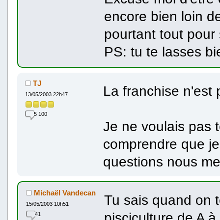
encore bien loin de
pourtant tout pour 
PS: tu te lasses bie
TJ
La franchise n'est 
13/05/2003 22h47
5 100
Je ne voulais pas t
comprendre que je 
questions nous men
Michaël Vandecan
Tu sais quand on t
15/05/2003 10h51
pisciculture de A 
41