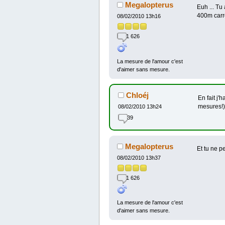
Megalopterus
Euh ... Tu
400m carré
08/02/2010 13h16
1 626
La mesure de l'amour c'est
d'aimer sans mesure.
Chloéj
En fait j'
mesures!) e
08/02/2010 13h24
39
Megalopterus
Et tu ne p
08/02/2010 13h37
1 626
La mesure de l'amour c'est
d'aimer sans mesure.