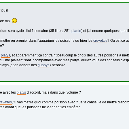
 tous!
ore moi
um sera cyclé d'ici 1 semaine (35 litres, 25°,
planté
) et j'ai encore quelques quest
n mettre en premier dans l'aquarium les poissons ou bien les
crevettes
? Ou est ce qu
ce?
s
platys
, et apparemment ça contraint beaucoup le choix des autres poissons à met
qui me plaisent sont incompatibles avec mes platys! Auriez vous des conseils d'e
platys (et en dehors des
guppys
/ néons)?
e avec les
platys
d'accord, mais dans quel volume ?
revettes
, tu vas mettre quoi comme poisson avec ? Je te conseille de mettre d'abord 
tes avant que les poissons ne viennent les embêter.