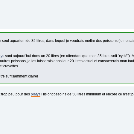
n seul aquarium de 35 litres, dans lequel je voudrais mettre des poissons (je ne sa
tys
sont aujourd'hui dans un 20 litres (en attendant que mon 35 litres soit "cyclé"). 
'autres poissons, je les laisserais dans leur 20 litres actuel et consacrerais mon t
t crevettes.
tre suffisamment claire!
t trop peu pour des
platys
! Ils ont besoins de 50 litres minimum et encore ce n'est p