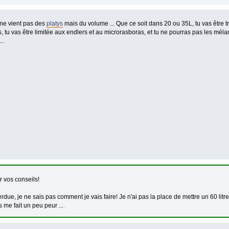
 ne vient pas des
platys
mais du volume ... Que ce soit dans 20 ou 35L, tu vas être tr
, tu vas être limitée aux endlers et au microrasboras, et tu ne pourras pas les méla
..
r vos conseils!
due, je ne sais pas comment je vais faire! Je n'ai pas la place de mettre un 60 lit
me fait un peu peur ...