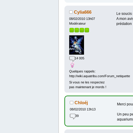
Cylia666
Le soucis
A mon avis
08/02/2010 13h07
prédation .
Modérateur
14 005
Quelques rappels:
http://wiki.aquatribu.com/Forum_netiquette
Si vous ne les respectez
pas maintenant je mords !
Chloéj
Merci pou
08/02/2010 13h13
Un peu per
39
aquariums 