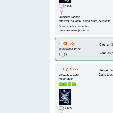
14 005
Quelques rappels:
http://wiki.aquatribu.com/Forum_netiquette
Si vous ne les respectez
pas maintenant je mords !
Chloéj
C'est un 3
08/02/2010 12h36
Pour les p
39
Cylia666
Heu je n'a
Dans tous l
08/02/2010 12h47
Modérateur
14 005