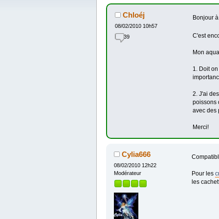
Chloéj
Bonjour à
08/02/2010 10h57
C'est enc
39
Mon aquari
1. Doit o
importan
2. J'ai de
poissons 
avec des 
Merci!
Cylia666
Compatibl
08/02/2010 12h22
Pour les
c
Modérateur
les cachet