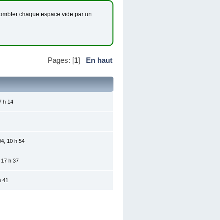
de combler chaque espace vide par un
Pages: [
1
]
En haut
7 h 14
4, 10 h 54
 17 h 37
h 41