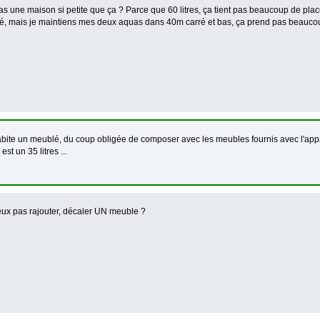
 as une maison si petite que ça ? Parce que 60 litres, ça tient pas beaucoup de pla
, mais je maintiens mes deux aquas dans 40m carré et bas, ça prend pas beaucoup
habite un meublé, du coup obligée de composer avec les meubles fournis avec l'appart 
st un 35 litres ...
eux pas rajouter, décaler UN meuble ?