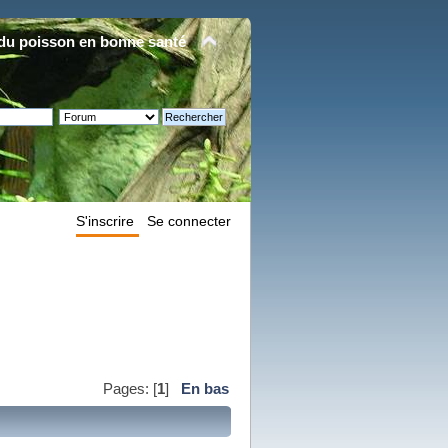
du poisson en bonne santé
S'inscrire
Se connecter
Pages: [
1
]
En bas