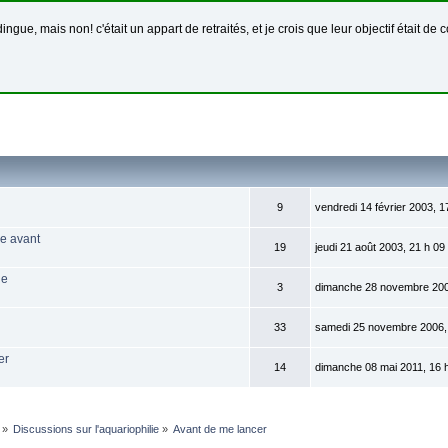
dingue, mais non! c'était un appart de retraités, et je crois que leur objectif était 
9
vendredi 14 février 2003, 1
e avant
19
jeudi 21 août 2003, 21 h 09
ie
3
dimanche 28 novembre 200
33
samedi 25 novembre 2006,
er
14
dimanche 08 mai 2011, 16 
»
Discussions sur l'aquariophilie
»
Avant de me lancer