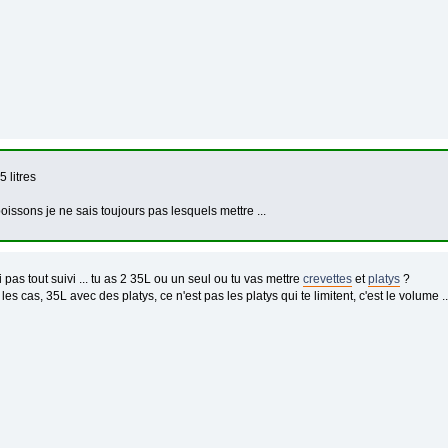
5 litres
oissons je ne sais toujours pas lesquels mettre ...
i pas tout suivi ... tu as 2 35L ou un seul ou tu vas mettre
crevettes
et
platys
?
es cas, 35L avec des platys, ce n'est pas les platys qui te limitent, c'est le volume ..