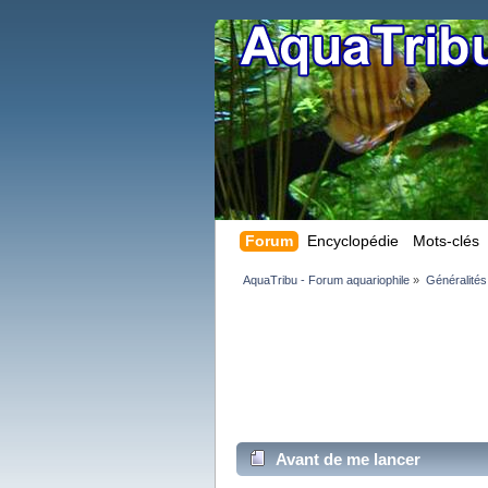
Forum
Encyclopédie
Mots-clés
AquaTribu - Forum aquariophile
»
Généralités
Avant de me lancer