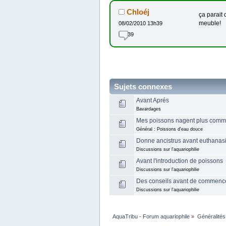
Chloéj
ça parait 
meuble!
08/02/2010 13h39
39
Sujets connexes
Avant Aprés
Bavardages
Mes poissons nagent plus comm
Général : Poissons d'eau douce
Donne ancistrus avant euthanas
Discussions sur l'aquariophilie
Avant l'introduction de poissons
Discussions sur l'aquariophilie
Des conseils avant de commenc
Discussions sur l'aquariophilie
AquaTribu - Forum aquariophile
»
Généralités