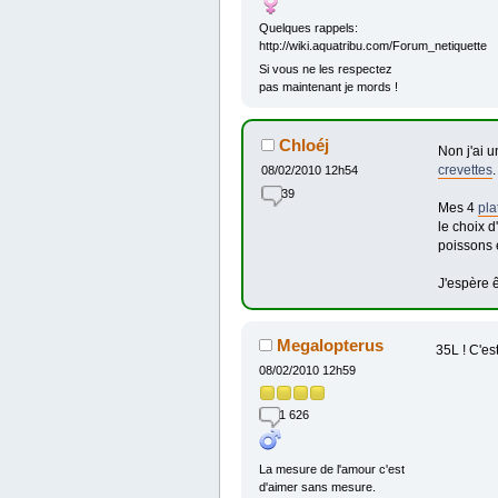
Quelques rappels:
http://wiki.aquatribu.com/Forum_netiquette
Si vous ne les respectez
pas maintenant je mords !
Chloéj
Non j'ai u
crevettes
.
08/02/2010 12h54
39
Mes 4
pla
le choix d
poissons e
J'espère ê
Megalopterus
35L ! C'es
08/02/2010 12h59
1 626
La mesure de l'amour c'est
d'aimer sans mesure.