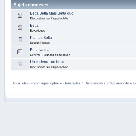
Sujets connexes
Betta Betta Mais Betta quoi
Discussions sur l'aquariophilie
Betta
Bavardages
Plantes Betta
Section Plantes
Betta va mal
Général : Poissons d'eau douce
Un cadeau : un betta
Discussions sur l'aquariophilie
AquaTribu - Forum aquariophile
»
Généralités
»
Discussions sur l'aquariophilie
»
B