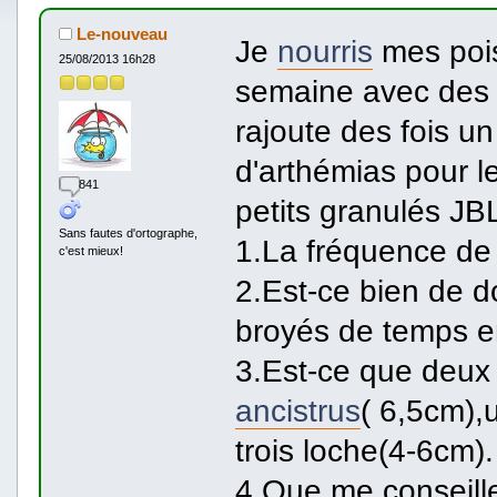
Le-nouveau
Je
nourris
mes pois
25/08/2013 16h28
semaine avec des
rajoute des fois 
d'arthémias pour l
841
petits granulés JBL
Sans fautes d'ortographe,
1.La fréquence d
c'est mieux!
2.Est-ce bien de 
broyés de temps 
3.Est-ce que deux 
ancistrus
( 6,5cm),
trois loche(4-6cm).
4.Que me conseille