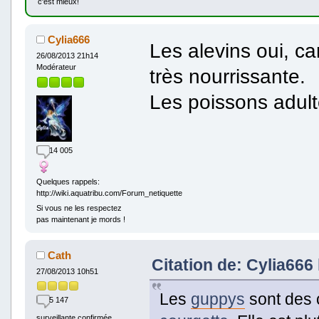
c'est mieux!
Cylia666
Les alevins oui, ca
26/08/2013 21h14
Modérateur
très nourrissante.
Les poissons adult
14 005
Quelques rappels:
http://wiki.aquatribu.com/Forum_netiquette
Si vous ne les respectez
pas maintenant je mords !
Cath
Citation de: Cylia666 
27/08/2013 10h51
Les
guppys
sont des c
5 147
surveillante confirmée