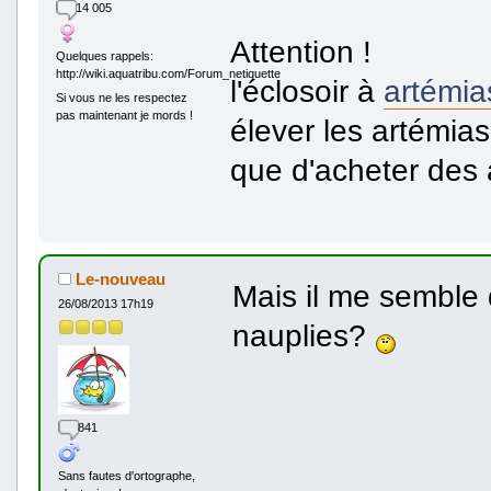
14 005
Attention !
Quelques rappels:
http://wiki.aquatribu.com/Forum_netiquette
l'éclosoir à
artémia
Si vous ne les respectez
pas maintenant je mords !
élever les artémias
que d'acheter des 
Le-nouveau
Mais il me semble
26/08/2013 17h19
nauplies?
841
Sans fautes d'ortographe,