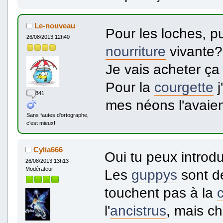
Le-nouveau
Pour les loches, pu
26/08/2013 12h40
nourriture
vivante?
Je vais acheter ça 
Pour la
courgette
j
841
mes néons l'avaie
Sans fautes d'ortographe,
c'est mieux!
Cylia666
Oui tu peux introdu
26/08/2013 13h13
Modérateur
Les
guppys
sont de
touchent pas à la
l'
ancistrus
, mais c