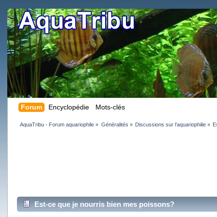
Forum
Encyclopédie
Mots-clés
AquaTribu - Forum aquariophile
»
Généralités
»
Discussions sur l'aquariophilie
»
E
Est-ce que je nourris bien mes poissons?