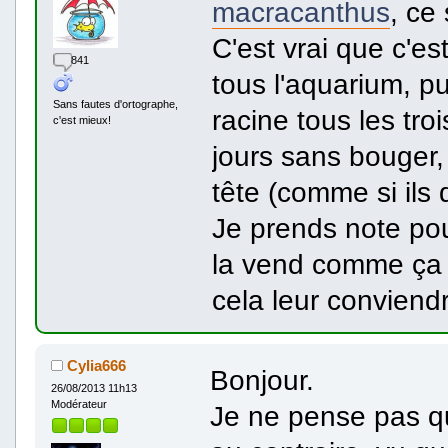
macracanthus
, ce
C'est vrai que c'es
841
tous l'aquarium, pu
Sans fautes d'ortographe,
racine tous les tro
c'est mieux!
jours sans bouger, 
tête (comme si ils 
Je prends note pour 
la vend comme ça
cela leur conviendr
Cylia666
Bonjour.
26/08/2013 11h13
Modérateur
Je ne pense pas qu