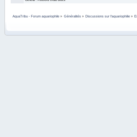
AquaTribu - Forum aquariophile
»
Généralités
»
Discussions sur l'aquariophilie
»
E