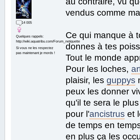
au contraire, vu q
vendus comme man
14 005
Ce qui manque à to
Quelques rappels:
http://wiki.aquatribu.com/Forum_netiquette
donnes à tes poisso
Si vous ne les respectez
pas maintenant je mords !
Tout le monde appr
Pour les loches,
ar
plaisir, les
guppys
n
peux les donner vi
qu'il te sera le plus
pour l'
ancistrus
et 
de temps en temps 
en plus ça les occ