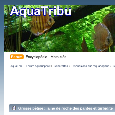
Forum
Encyclopédie
Mots-clés
AquaTribu - Forum aquariophile
»
Généralités
»
Discussions sur l'aquariophilie
»
G
Grosse bêtise : laine de roche des pantes et turbidité