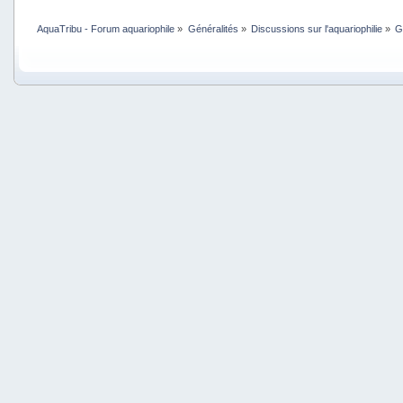
AquaTribu - Forum aquariophile
»
Généralités
»
Discussions sur l'aquariophilie
»
G