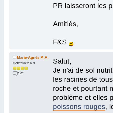
PR laisseront les p
Amitiés,
F&S
Marie-Agnès M.A.
Salut,
15/12/2002 20h59
Je n'ai de sol nutri
2 226
les racines de tous
roche et pourtant
problème et elles
poissons rouges
, 