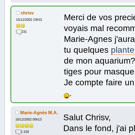
chrisv
Merci de vos preci
15/12/2002 23h31
voyais mal recomm
231
Marie-Agnes j'aur
tu quelques
plante
de mon aquarium?D
tiges pour masquer
Je compte faire u
.
Marie-Agnès M.A.
Salut Chrisv,
16/12/2002 00h13
Dans le fond, j'ai 
2 226