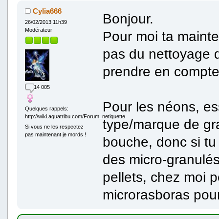
Cylia666
Bonjour.
26/02/2013 11h39
Modérateur
Pour moi ta mainte
pas du nettoyage
prendre en compte
14 005
Pour les néons, es
Quelques rappels:
http://wiki.aquatribu.com/Forum_netiquette
type/marque de gran
Si vous ne les respectez
pas maintenant je mords !
bouche, donc si tu
des micro-granulés
pellets, chez moi
microrasboras pourt