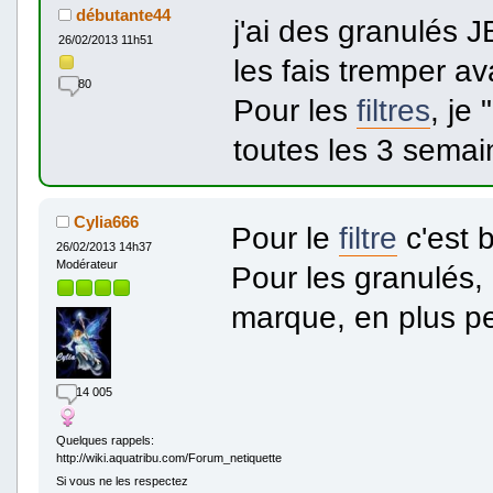
débutante44
j'ai des granulés JB
26/02/2013 11h51
les fais tremper av
80
Pour les
filtres
, je
toutes les 3 semain
Cylia666
Pour le
filtre
c'est b
26/02/2013 14h37
Modérateur
Pour les granulés,
marque, en plus pe
14 005
Quelques rappels:
http://wiki.aquatribu.com/Forum_netiquette
Si vous ne les respectez