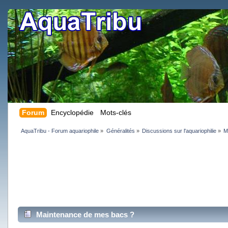
Forum
Encyclopédie
Mots-clés
AquaTribu - Forum aquariophile
»
Généralités
»
Discussions sur l'aquariophilie
»
M
Maintenance de mes bacs ?