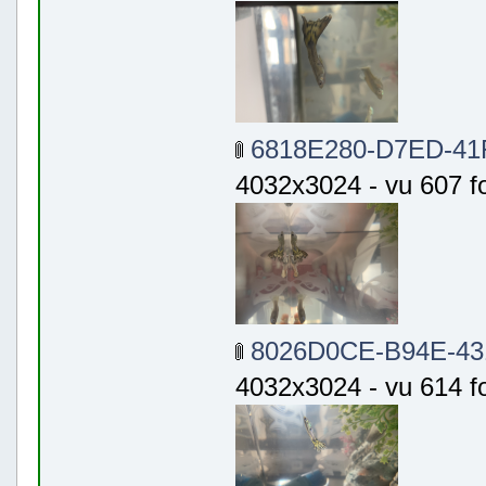
6818E280-D7ED-41F
4032x3024 - vu 607 fo
8026D0CE-B94E-431
4032x3024 - vu 614 fo