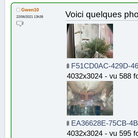
Gwen10
Voici quelques ph
22/06/2021 13h38
2
F51CD0AC-429D-46
4032x3024 - vu 588 fo
EA36628E-75CB-4B
4032x3024 - vu 595 fo