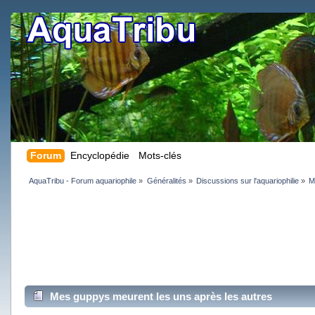
Forum
Encyclopédie
Mots-clés
AquaTribu - Forum aquariophile
»
Généralités
»
Discussions sur l'aquariophilie
»
M
Mes guppys meurent les uns après les autres