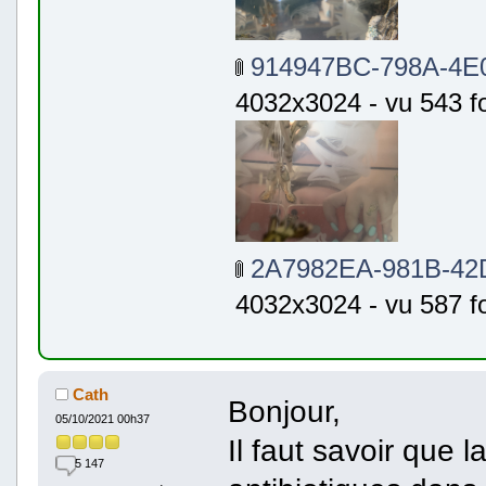
914947BC-798A-4E
4032x3024 - vu 543 fo
2A7982EA-981B-42D
4032x3024 - vu 587 fo
Cath
Bonjour,
05/10/2021 00h37
Il faut savoir que 
5 147