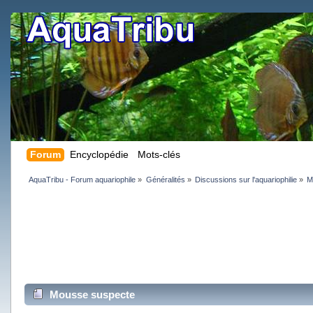
Forum
Encyclopédie
Mots-clés
AquaTribu - Forum aquariophile
»
Généralités
»
Discussions sur l'aquariophilie
»
M
Mousse suspecte