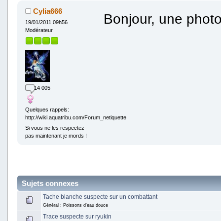
Cylia666
Bonjour, une photo
19/01/2011 09h56
Modérateur
14 005
Quelques rappels:
http://wiki.aquatribu.com/Forum_netiquette
Si vous ne les respectez
pas maintenant je mords !
Sujets connexes
Tache blanche suspecte sur un combattant
Général : Poissons d'eau douce
Trace suspecte sur ryukin