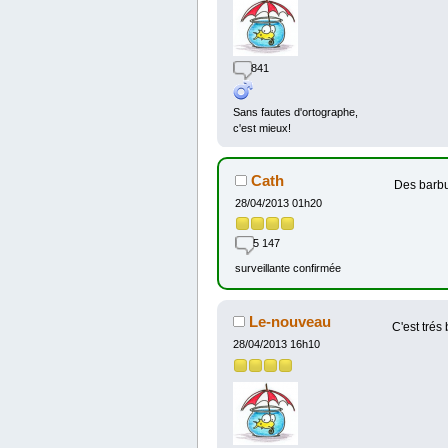
841
Sans fautes d'ortographe,
c'est mieux!
Cath
Des barb
28/04/2013 01h20
5 147
surveillante confirmée
Le-nouveau
C'est trés
28/04/2013 16h10