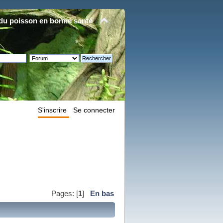
du poisson en bonne santé
S'inscrire
Se connecter
Pages: [
1
]
En bas