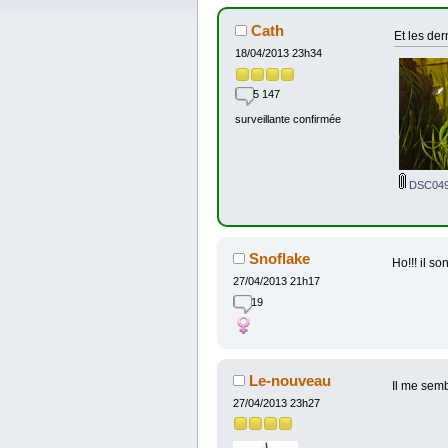
Cath
Et les der
18/04/2013 23h34
5 147
surveillante confirmée
DSC049
Snoflake
Ho!!! il so
27/04/2013 21h17
19
Le-nouveau
Il me semb
27/04/2013 23h27