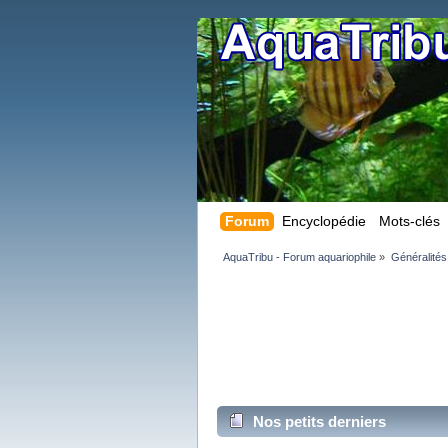
Forum
Encyclopédie
Mots-clés
AquaTribu - Forum aquariophile
»
Généralités
Nos petits derniers