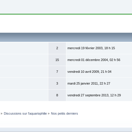
2
mercredi 19 février 2003, 18 h 15
15
mercredi 01 décembre 2004, 02 h 56
7
vendredi 10 avril 2009, 21 h 04
3
mardi 25 janvier 2011, 22 h 27
8
vendredi 27 septembre 2013, 12 h 29
»
Discussions sur l'aquariophilie
»
Nos petits derniers