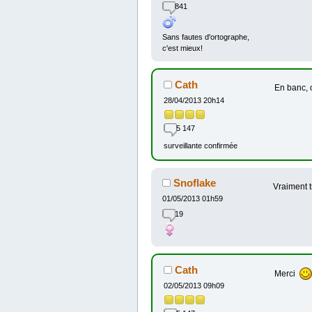
841
Sans fautes d'ortographe,
c'est mieux!
Cath
En banc, 
28/04/2013 20h14
5 147
surveillante confirmée
Snoflake
Vraiment tr
01/05/2013 01h59
19
Cath
Merci
02/05/2013 09h09