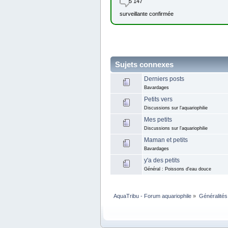
5 147
surveillante confirmée
Sujets connexes
Derniers posts
Bavardages
Petits vers
Discussions sur l'aquariophilie
Mes petits
Discussions sur l'aquariophilie
Maman et petits
Bavardages
y'a des petits
Général : Poissons d'eau douce
AquaTribu - Forum aquariophile
»
Généralités