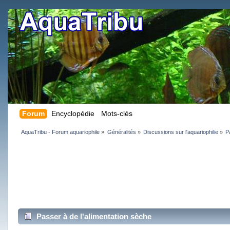
Forum
Encyclopédie
Mots-clés
AquaTribu - Forum aquariophile
»
Généralités
»
Discussions sur l'aquariophilie
»
P
Passer à de l'alimentation sèche