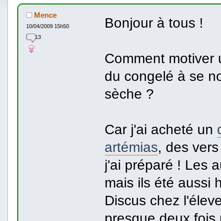
Mence
Bonjour à tous !
10/04/2009 15h50
13
Comment motiver u
du congelé à se nou
sèche ?
Car j'ai acheté un
artémias
, des vers
j'ai préparé ! Les 
mais ils été aussi
Discus chez l'élev
presque deux fois 