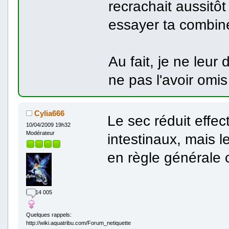
recrachait aussitôt 
essayer ta combine
Au fait, je ne leu
ne pas l'avoir omis
Cylia666
Le sec réduit effec
10/04/2009 19h32
Modérateur
intestinaux, mais le
en règle générale c
14 005
Quelques rappels:
http://wiki.aquatribu.com/Forum_netiquette