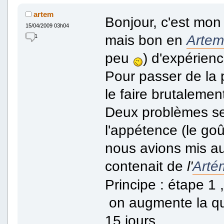
artem
Bonjour, c'est mon
15/04/2009 03h04
mais bon en
Artem
1
peu
) d'expérienc
Pour passer de la p
le faire brutaleme
Deux problèmes se 
l'appétence (le goû
nous avions mis au
contenait de
l'
Arté
Principe : étape 1 ,
on augmente la quan
15 jours