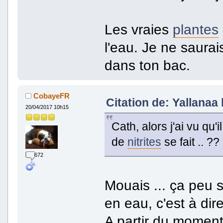
Les vraies
plantes
l'eau. Je ne saura
dans ton bac.
CobayeFR
Citation de: Yallanaa 
20/04/2017 10h15
Cath, alors j'ai vu qu'
de
nitrites
se fait .. ?
672
Mouais ... ça peu 
en eau, c'est à dir
A partir du moment