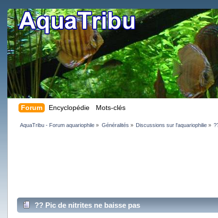
Forum
Encyclopédie
Mots-clés
AquaTribu - Forum aquariophile
»
Généralités
»
Discussions sur l'aquariophilie
»
?
?? Pic de nitrites ne baisse pas