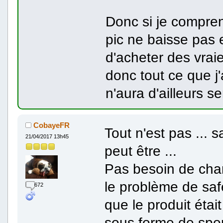
Donc si je compren
pic ne baisse pas e
d'acheter des vrai
donc tout ce que j'
n'aura d'ailleurs serv
CobayeFR
Tout n'est pas ... s
21/04/2017 13h45
peut être ...
Pas besoin de chan
le problème de safe
672
que le produit éta
sous forme de spore