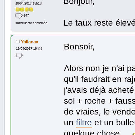
Bonjour,
18/04/2017 15h18
5 147
Le taux reste éle
surveillante confirmée
Yallanaa
Bonsoir,
19/04/2017 19h49
7
Alors non je n'ai 
qu'il faudrait en r
j'avais déjà achet
sol + roche + fauss
de vraies, le vend
un
filtre
et un bulle
quelque chose...