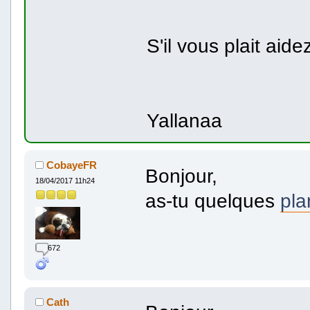
S'il vous plait aid
Yallanaa
CobayeFR
Bonjour,
18/04/2017 11h24
as-tu quelques
pla
672
Cath