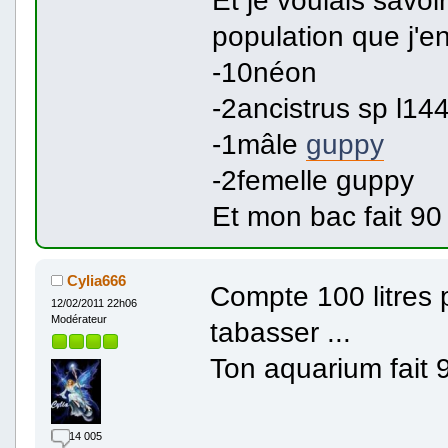
Et je voulais savoir
population que j'en
-10néon
-2ancistrus sp l14
-1mâle
guppy
-2femelle guppy
Et mon bac fait 90
Cylia666
Compte 100 litres
12/02/2011 22h06
Modérateur
tabasser ...
Ton aquarium fait 9
14 005