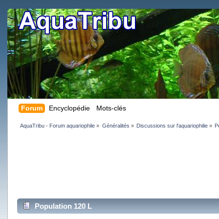
Forum
Encyclopédie
Mots-clés
AquaTribu - Forum aquariophile
»
Généralités
»
Discussions sur l'aquariophilie
»
P
Population 120 L