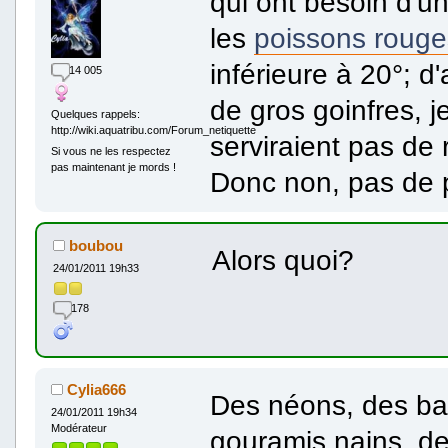
qui ont besoin d'u
les
poissons rouge
inférieure à 20°; d
14 005
de gros goinfres, 
Quelques rappels:
http://wiki.aquatribu.com/Forum_netiquette
serviraient pas de 
Si vous ne les respectez
pas maintenant je mords !
Donc non, pas de 
boubou
Alors quoi?
24/01/2011 19h33
178
Cylia666
Des néons, des bar
24/01/2011 19h34
Modérateur
gouramis nains, de