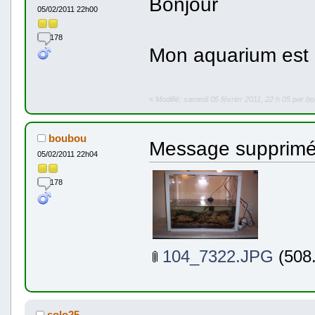
Bonjour
05/02/2011 22h00
178
Mon aquarium est e
«
Modifié: samedi 05 février 2011, 22 h 05 par b
boubou
Message supprim
05/02/2011 22h04
178
104_7322.JPG
(508.
solo25