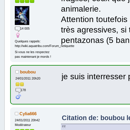
animalerie.
Attention toutefois
très agressives, si 
14 005
pentazonas (5 band
Quelques rappels:
http://wiki.aquatribu.com/Forum_netiquette
Si vous ne les respectez
pas maintenant je mords !
boubou
je suis interresser
24/01/2011 20h20
178
Cylia666
Citation de: boubou le
24/01/2011 20h42
Modérateur