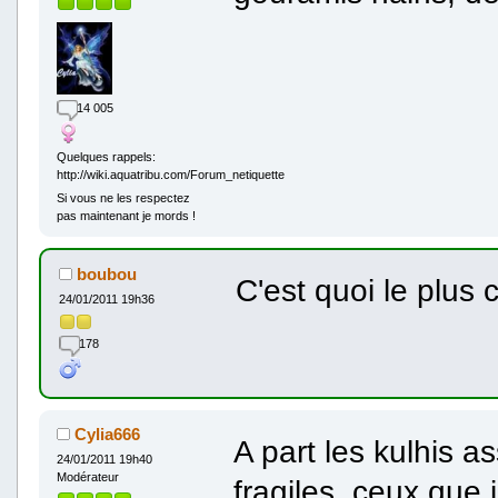
14 005
Quelques rappels:
http://wiki.aquatribu.com/Forum_netiquette
Si vous ne les respectez
pas maintenant je mords !
boubou
C'est quoi le plus
24/01/2011 19h36
178
Cylia666
A part les kulhis a
24/01/2011 19h40
Modérateur
fragiles, ceux que j