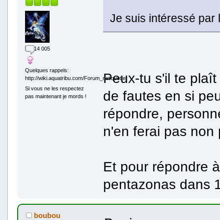
Je suis intéressé par
14 005
Quelques rappels:
Peux-tu s'il te plaî
http://wiki.aquatribu.com/Forum_netiquette
Si vous ne les respectez
de fautes en si p
pas maintenant je mords !
répondre, personnel
n'en ferai pas non 
Et pour répondre à
pentazonas dans 12
boubou