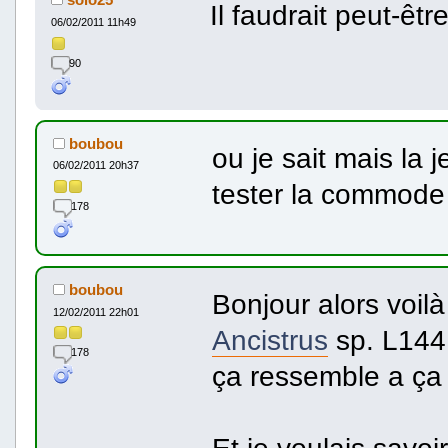
Il faudrait peut-êtr
06/02/2011 11h49
90
boubou
ou je sait mais la j
06/02/2011 20h37
tester la commode s
178
boubou
Bonjour alors voilà
12/02/2011 22h01
Ancistrus
sp. L144 
178
ça ressemble a ça