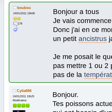
boubou
Bonjour a tous
24/01/2011 19h08
Je vais commencer 
178
Donc j'ai en ce m
un petit
ancistrus
j
Je me posait le que
pas mettre 1 ou 2 p
pas de la
températ
Cylia666
Bonjour.
24/01/2011 19h25
Modérateur
Tes poissons actue