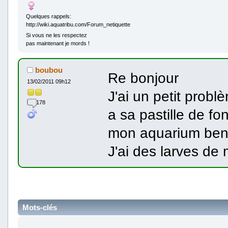
Quelques rappels:
http://wiki.aquatribu.com/Forum_netiquette
Si vous ne les respectez
pas maintenant je mords !
boubou
Re bonjour
13/02/2011 09h12
J'ai un petit prob
178
a sa pastille de fo
mon aquarium ben 
J'ai des larves de
Mots-clés