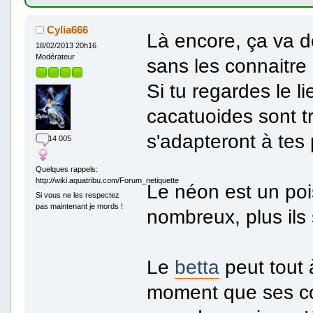
Cylia666
Là encore, ça va d
18/02/2013 20h16
Modérateur
sans les connaitre 
Si tu regardes le li
cacatuoides sont trè
s'adapteront à tes
14 005
Quelques rappels:
http://wiki.aquatribu.com/Forum_netiquette
Le néon est un poi
Si vous ne les respectez
pas maintenant je mords !
nombreux, plus ils 
Le
betta
peut tout 
moment que ses col