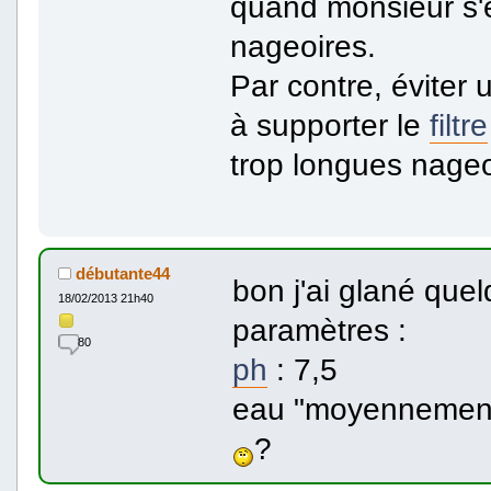
quand monsieur s'é
nageoires.
Par contre, éviter 
à supporter le
filtre
trop longues nageo
débutante44
bon j'ai glané quel
18/02/2013 21h40
paramètres :
80
ph
: 7,5
eau "moyennement
?