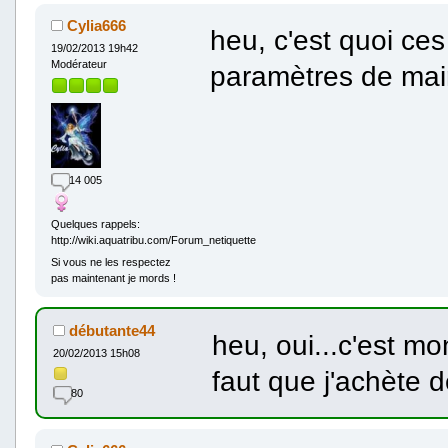
Cylia666
heu, c'est quoi ces
19/02/2013 19h42
Modérateur
paramètres de mai
14 005
Quelques rappels:
http://wiki.aquatribu.com/Forum_netiquette
Si vous ne les respectez
pas maintenant je mords !
débutante44
heu, oui...c'est mo
20/02/2013 15h08
faut que j'achète 
80