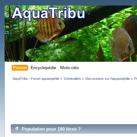
Forum
Encyclopédie
Mots-clés
AquaTribu - Forum aquariophile
»
Généralités
»
Discussions sur l'aquariophilie
»
P
Population pour 190 litres ?