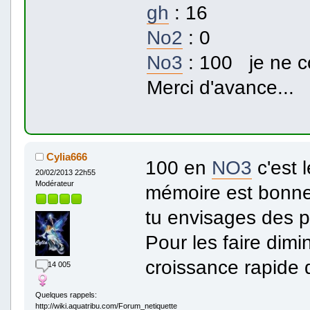
gh
: 16
No2
: 0
No3
: 100 je ne co
Merci d'avance...
Cylia666
100 en
NO3
c'est 
20/02/2013 22h55
Modérateur
mémoire est bonne.
tu envisages des p
Pour les faire dimi
croissance rapide q
14 005
Quelques rappels:
http://wiki.aquatribu.com/Forum_netiquette