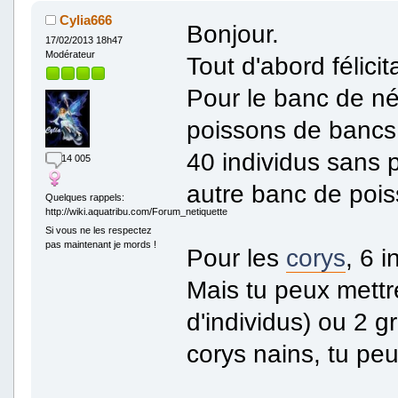
Cylia666
Bonjour.
17/02/2013 18h47
Modérateur
Tout d'abord félicit
Pour le banc de né
poissons de bancs,
40 individus sans 
14 005
autre banc de poiss
Quelques rappels:
http://wiki.aquatribu.com/Forum_netiquette
Si vous ne les respectez
pas maintenant je mords !
Pour les
corys
, 6 
Mais tu peux mettr
d'individus) ou 2 
corys nains, tu pe