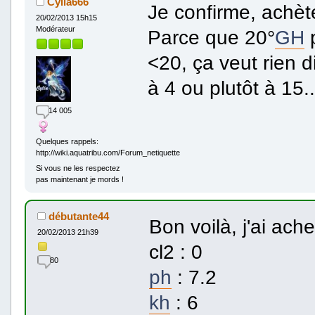
Cylia666
Je confirme, achè
20/02/2013 15h15
Modérateur
Parce que 20°
GH
p
<20, ça veut rien d
à 4 ou plutôt à 15..
14 005
Quelques rappels:
http://wiki.aquatribu.com/Forum_netiquette
Si vous ne les respectez
pas maintenant je mords !
débutante44
Bon voilà, j'ai ach
20/02/2013 21h39
cl2 : 0
80
ph
: 7.2
kh
: 6