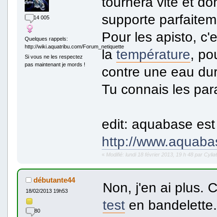
tournera vite et do
supporte parfaiteme
14 005
Pour les apisto, c'
Quelques rappels:
http://wiki.aquatribu.com/Forum_netiquette
la
température
, po
Si vous ne les respectez
pas maintenant je mords !
contre une eau dure
Tu connais les par
edit: aquabase est
http://www.aquabas
«
Modifié: lundi 18 février 2013, 19 h 48 par Cyli
débutante44
Non, j'en ai plus.
18/02/2013 19h53
test
en bandelette.
80