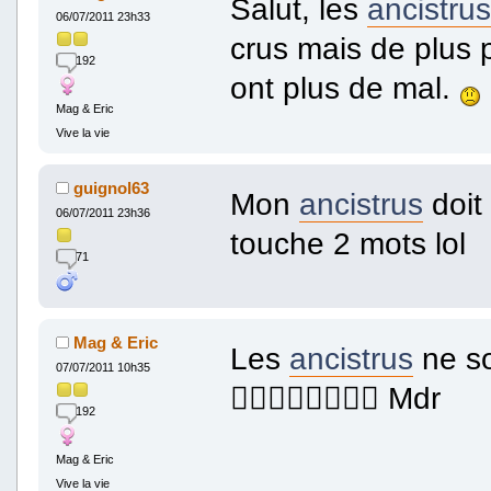
Salut, les
ancistrus
06/07/2011 23h33
crus mais de plus 
192
ont plus de mal.
Mag & Eric
Vive la vie
guignol63
Mon
ancistrus
doit 
06/07/2011 23h36
touche 2 mots lol
71
Mag & Eric
Les
ancistrus
ne so
07/07/2011 10h35
 Mdr
192
Mag & Eric
Vive la vie