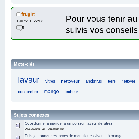
frught
Pour vous tenir au 
12/07/2011 22h08
suivis vos conseils
5
Mots-clés
laveur
nettoyeur
vitres
ancistrus
terre
nettoyer
mange
concombre
lecheur
Sujets connexes
Quoi donner à manger à un poisson laveur de vitres
Discussions sur l'aquariophilie
Puis-je donner des larves de moustiques vivante à manger