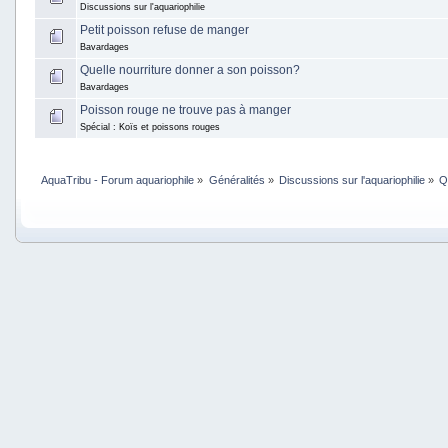
Discussions sur l'aquariophilie
Petit poisson refuse de manger
Bavardages
Quelle nourriture donner a son poisson?
Bavardages
Poisson rouge ne trouve pas à manger
Spécial : Koïs et poissons rouges
AquaTribu - Forum aquariophile
»
Généralités
»
Discussions sur l'aquariophilie
»
Q