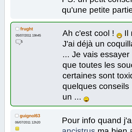
qu'une petite part
frught
Ah c'est cool !
Il
05/07/2011 19h45
J'ai déjà un coqui
5
... Je vais essayer 
que toutes les so
certaines sont toxi
quelques conseils 
un ...
guignol63
Pour info quand j'a
06/07/2011 12h20
ancistrus
ma bien a