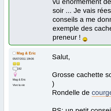
vu énormément de 
soir ... Je vais ré
conseils a me don
exemple des cachet
preneur !
Mag & Eric
Salut,
05/07/2011 19h36
192
Grosse cachette so
Mag & Eric
)
Vive la vie
Rondelle de
courg
PS: un petit conse