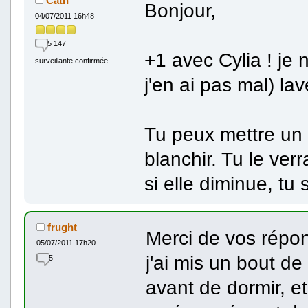
Cath
Bonjour,
04/07/2011 16h48
5 147
+1 avec Cylia ! je
surveillante confirmée
j'en ai pas mal) lav
Tu peux mettre un
blanchir. Tu le ver
si elle diminue, tu
frught
Merci de vos répo
05/07/2011 17h20
j'ai mis un bout de
5
avant de dormir, et 