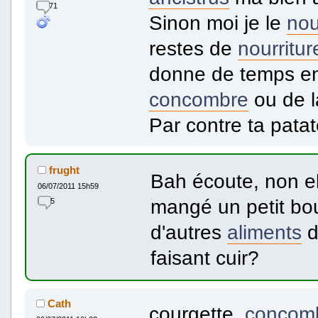
71
Sinon moi je le
nou
restes de
nourritur
donne de temps e
concombre
ou de 
Par contre ta patat
frught
Bah écoute, non elle
06/07/2011 15h59
mangé un petit bout
5
d'autres
aliments
d
faisant cuir?
Cath
courgette,
concom