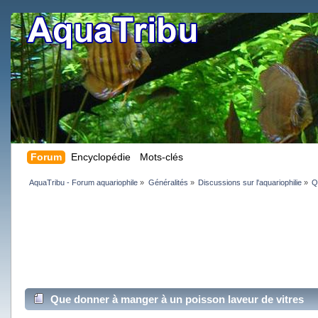
Forum
Encyclopédie
Mots-clés
AquaTribu - Forum aquariophile
»
Généralités
»
Discussions sur l'aquariophilie
»
Q
Que donner à manger à un poisson laveur de vitres