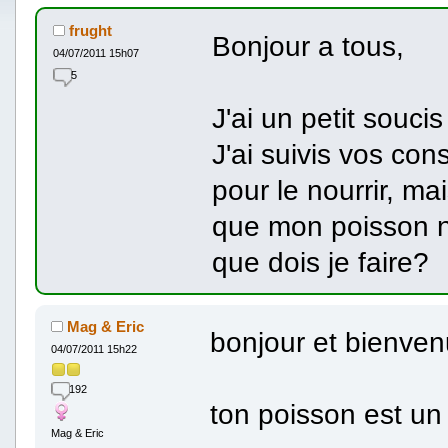
frught
Bonjour a tous,
04/07/2011 15h07
5
J'ai un petit souci
J'ai suivis vos cons
pour le nourrir, ma
que mon poisson n
que dois je faire?
Mag & Eric
bonjour et bienven
04/07/2011 15h22
192
ton poisson est un
Mag & Eric