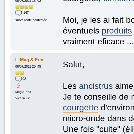
06/07/2011 16h02
5 147
Moi, je les ai fait b
surveillante confirmée
éventuels
produits
vraiment eficace ...
Mag & Eric
Salut,
06/07/2011 20h45
192
Les
ancistrus
aimen
Mag & Eric
Je te conseille de
Vive la vie
courgette
d'environ
micro-onde dans de
Une fois "cuite" (é