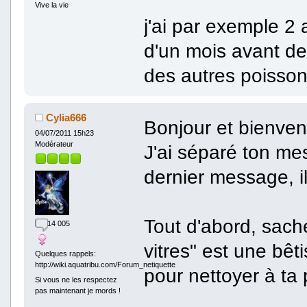
Vive la vie
j'ai par exemple 2 
d'un mois avant d
des autres poisson
Cylia666
Bonjour et bienven
04/07/2011 15h23
Modérateur
J'ai séparé ton me
dernier message, i
Tout d'abord, sache
14 005
vitres" est une bê
Quelques rappels:
http://wiki.aquatribu.com/Forum_netiquette
pour nettoyer à ta 
Si vous ne les respectez
pas maintenant je mords !