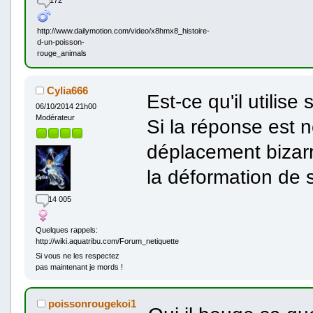
172
http://www.dailymotion.com/video/x8hmx8_histoire-
d-un-poisson-
rouge_animals
Cylia666
Est-ce qu'il utilis
06/10/2014 21h00
Modérateur
Si la réponse est n
déplacement bizarre
la déformation de 
14 005
Quelques rappels:
http://wiki.aquatribu.com/Forum_netiquette
Si vous ne les respectez
pas maintenant je mords !
poissonrougekoi1