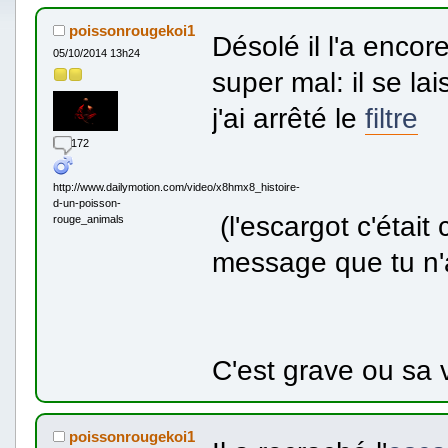
poissonrougekoi1
Désolé il l'a encore
05/10/2014 13h24
super mal: il se lai
j'ai arrêté le
filtre
172
http://www.dailymotion.com/video/x8hmx8_histoire-
d-un-poisson-
(l'escargot c'était 
rouge_animals
message que tu n'
C'est grave ou sa 
poissonrougekoi1