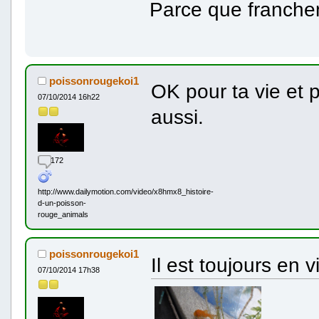
Parce que franchem
poissonrougekoi1
OK pour ta vie et p
07/10/2014 16h22
aussi.
172
http://www.dailymotion.com/video/x8hmx8_histoire-
d-un-poisson-
rouge_animals
poissonrougekoi1
Il est toujours en v
07/10/2014 17h38