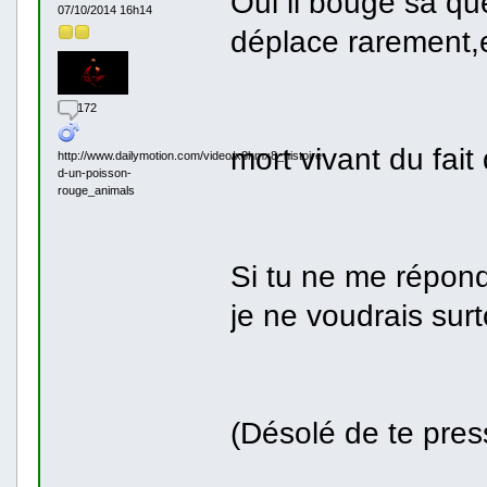
Oui il bouge sa qu
07/10/2014 16h14
déplace rarement,e
172
mort vivant du fait
http://www.dailymotion.com/video/x8hmx8_histoire-
d-un-poisson-
rouge_animals
Si tu ne me répond
je ne voudrais sur
(Désolé de te pres