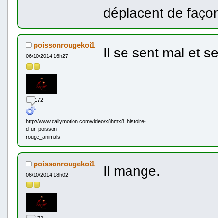
déplacent de faço
poissonrougekoi1
Il se sent mal et 
06/10/2014 16h27
172
http://www.dailymotion.com/video/x8hmx8_histoire-
d-un-poisson-
rouge_animals
poissonrougekoi1
Il mange.
06/10/2014 18h02