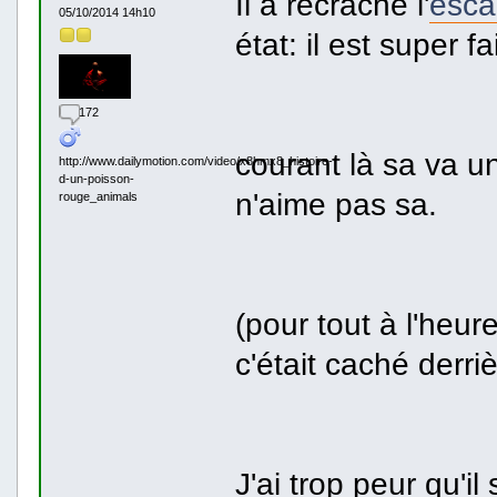
Il a recraché l'
esca
05/10/2014 14h10
état: il est super fa
172
courant là sa va u
http://www.dailymotion.com/video/x8hmx8_histoire-
d-un-poisson-
n'aime pas sa.
rouge_animals
(pour tout à l'heur
c'était caché derri
J'ai trop peur qu'i