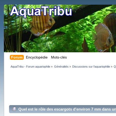
Forum
Encyclopédie
Mots-clés
AquaTribu - Forum aquariophile
»
Généralités
»
Discussions sur l'aquariophilie
»
Q
Quel est le rôle des escargots d'environ 7 mm dans 