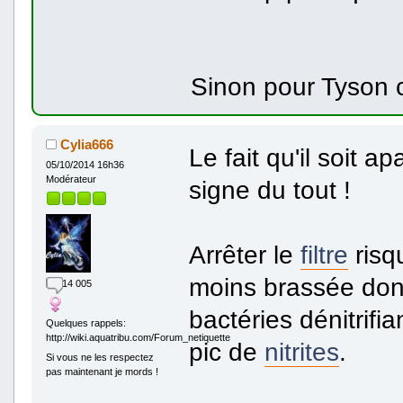
Sinon pour Tyson 
Cylia666
Le fait qu'il soit 
05/10/2014 16h36
Modérateur
signe du tout !
Arrêter le
filtre
risq
moins brassée don
14 005
bactéries dénitrifi
Quelques rappels:
http://wiki.aquatribu.com/Forum_netiquette
pic de
nitrites
.
Si vous ne les respectez
pas maintenant je mords !