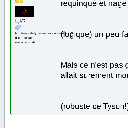
requinqué et nage 
172
(logique) un peu fa
http://www.dailymotion.com/video/x8hmx8_histoire-
d-un-poisson-
rouge_animals
Mais ce n'est pas 
allait surement mou
(robuste ce Tyson!