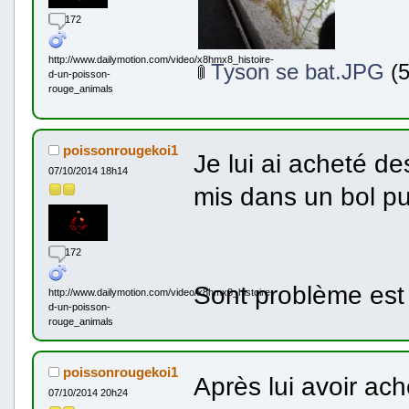
172
http://www.dailymotion.com/video/x8hmx8_histoire-
Tyson se bat.JPG
(5
d-un-poisson-
rouge_animals
poissonrougekoi1
Je lui ai acheté de
07/10/2014 18h14
mis dans un bol p
172
Sont problème est 
http://www.dailymotion.com/video/x8hmx8_histoire-
d-un-poisson-
rouge_animals
poissonrougekoi1
Après lui avoir ach
07/10/2014 20h24