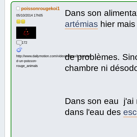
poissonrougekoi1
Dans son alimenta
05/10/2014 17h05
artémias
hier mais 
172
de problèmes. Sino
http://www.dailymotion.com/video/x8hmx8_histoire-
d-un-poisson-
chambre ni désodo
rouge_animals
Dans son eau j'ai 
dans l'eau des
esc