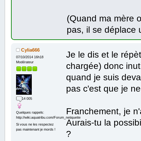
(Quand ma mère ou 
pas, il se déplace 
Cylia666
Je le dis et le répè
07/10/2014 16h18
Modérateur
chargée) donc inut
quand je suis deva
pas c'est que je n
14 005
Franchement, je n'a
Quelques rappels:
http://wiki.aquatribu.com/Forum_netiquette
Aurais-tu la possib
Si vous ne les respectez
pas maintenant je mords !
?