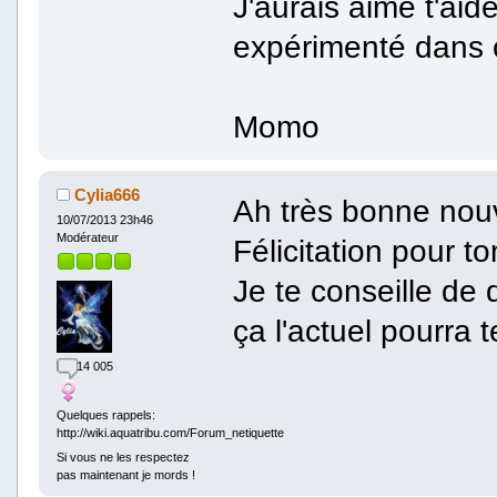
J'aurais aimé t'aid
expérimenté dans 
Momo
Cylia666
Ah très bonne nouv
10/07/2013 23h46
Modérateur
Félicitation pour to
Je te conseille de
ça l'actuel pourra 
14 005
Quelques rappels:
http://wiki.aquatribu.com/Forum_netiquette
Si vous ne les respectez
pas maintenant je mords !