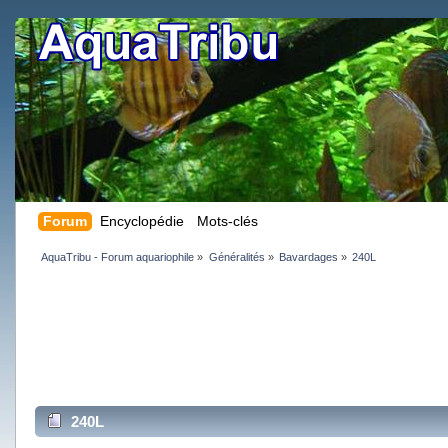
Forum
Encyclopédie
Mots-clés
AquaTribu - Forum aquariophile
»
Généralités
»
Bavardages
»
240L 
240L