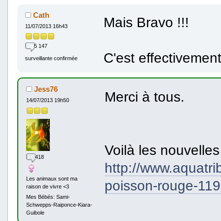
Cath
Mais Bravo !!!
11/07/2013 16h43
5 147
C'est effectivemen
surveillante confirmée
Jess76
Merci à tous.
14/07/2013 19h50
Voilà les nouvell
418
http://www.aquatr
Les animaux sont ma
poisson-rouge-119
raison de vivre <3
Mes Bébés: Sami-
Schwepps-Raiponce-Kiara-
Guibole