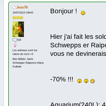
Jess76
Bonjour !
10/07/2013 19h43
Hier j'ai fait les s
418
Schwepps er Rai
Les animaux sont ma
vous ne devinerais 
raison de vivre <3
Mes Bébés: Sami-
Schwepps-Raiponce-Kiara-
Guibole
-70% !!!
Aquarium(240L): 4