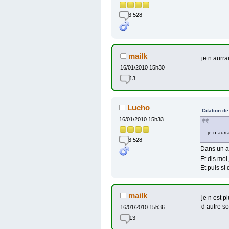
3 528
mailk
je n aurra
16/01/2010 15h30
13
Lucho
Citation d
16/01/2010 15h33
je n aurr
3 528
Dans un a
Et dis moi
Et puis si 
mailk
je n est p
d autre so
16/01/2010 15h36
13