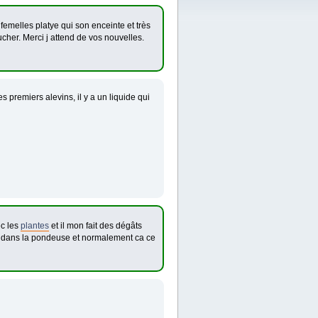
 femelles platye qui son enceinte et très
cher. Merci j attend de vos nouvelles.
es premiers alevins, il y a un liquide qui
ec les
plantes
et il mon fait des dégâts
er dans la pondeuse et normalement ca ce