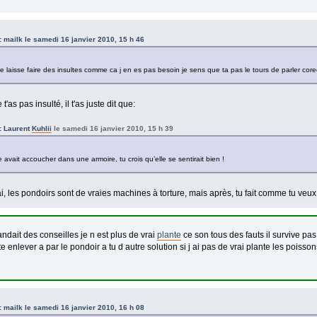
e: mailk le samedi 16 janvier 2010, 15 h 46
 laisse faire des insultes comme ca j en es pas besoin je sens que ta pas le tours de parler corec
t'as pas insulté, il t'as juste dit que:
e: Laurent
Kuhlii
le samedi 16 janvier 2010, 15 h 39
e avait accoucher dans une armoire, tu crois qu’elle se sentirait bien !
rai, les pondoirs sont de vraies machines à torture, mais après, tu fait comme tu veux 
ndait des conseilles je n est plus de vrai
plante
ce son tous des fauts il survive p
te enlever a par le pondoir a tu d autre solution si j ai pas de vrai plante les poiss
e: mailk le samedi 16 janvier 2010, 16 h 08