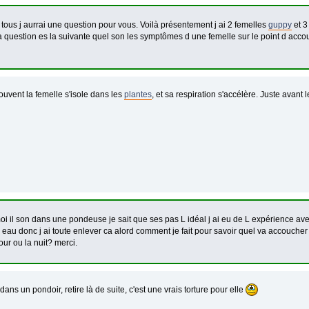
tous j aurrai une question pour vous. Voilà présentement j ai 2 femelles
guppy
et 3
 question es la suivante quel son les symptômes d une femelle sur le point d accou
ouvent la femelle s'isole dans les
plantes
, et sa respiration s'accélère. Juste avant l
oi il son dans une pondeuse je sait que ses pas L idéal j ai eu de L expérience av
eau donc j ai toute enlever ca alord comment je fait pour savoir quel va accouch
our ou la nuit? merci.
 dans un pondoir, retire là de suite, c'est une vrais torture pour elle