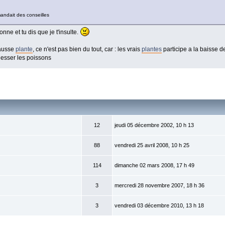
andait des conseilles
donne et tu dis que je t'insulte.
fausse
plante
, ce n'est pas bien du tout, car : les vrais
plantes
participe a la baisse 
lesser les poissons
12
jeudi 05 décembre 2002, 10 h 13
88
vendredi 25 avril 2008, 10 h 25
114
dimanche 02 mars 2008, 17 h 49
3
mercredi 28 novembre 2007, 18 h 36
3
vendredi 03 décembre 2010, 13 h 18