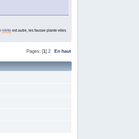
de
nitrite
est autre, les fausse plante elles
Pages: [
1
]
2
En haut