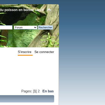
du poisson en bonne santé
S'inscrire
Se connecter
Pages: [
1
]
2
En bas