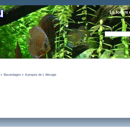
Le forum 
»
Bavardages
»
A prepos de L élevage