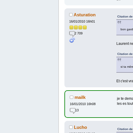
Asturation
Citation d
16/01/2010 16h01
bon garde
2 709
Laurent ne 
Citation d
si ta mèr
Et c'est v
mailk
je te dema
les es tou
16/01/2010 16h08
13
Lucho
Citation d