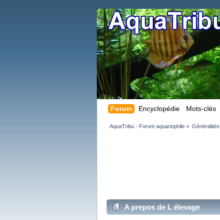
Forum
Encyclopédie
Mots-clés
AquaTribu - Forum aquariophile
»
Généralités
A prepos de L élevage