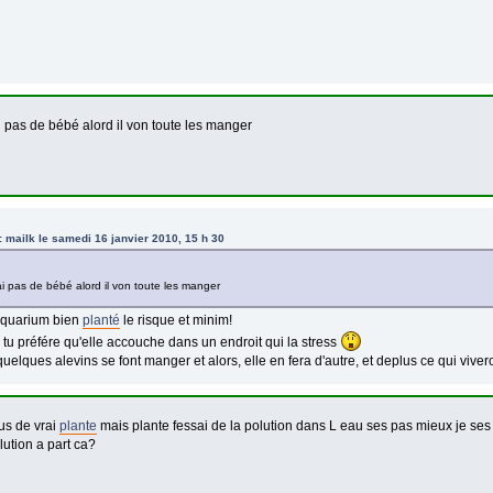
i pas de bébé alord il von toute les manger
e: mailk le samedi 16 janvier 2010, 15 h 30
ai pas de bébé alord il von toute les manger
quarium bien
planté
le risque et minim!
, tu préfére qu'elle accouche dans un endroit qui la stress
quelques alevins se font manger et alors, elle en fera d'autre, et deplus ce qui vivero
lus de vrai
plante
mais plante fessai de la polution dans L eau ses pas mieux je ses
lution a part ca?