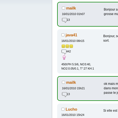
mailk
Bonjour a 
grosse ma
16/01/2010 01h07
13
java41
Bonjour, s
sort.
16/01/2010 06h15
442
450l:PH 5.5/6, NO3:40,
NO2:0.05/0.1, T°:27 KH:1
mailk
ok mais m
dans mon 
16/01/2010 15h21
passe le j
13
Lucho
Si elle est
16/01/2010 15h24