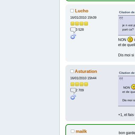
Lucho
Citation d
16/01/2010 15h39
je n est 
3 528
part ca?
NON
i
et de quel
Dis moi si
Asturation
Citation d
16/01/2010 15h44
NON
2 709
et de que
Dis moi s
+1, et fais
mailk
bon garde 