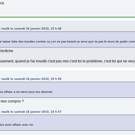
 ca
e: mailk le samedi 16 janvier 2010, 15 h 46
 laisse faire des insultes comme ca j en es pas besoin je sens que ta pas le tours de parler corec
m'enfiche
sement, quand je t'ai insulté c'est pas moi c'est toi le problème, c'est toi qui ne ve
e: mailk le samedi 16 janvier 2010, 15 h 56
oir affaire a toi merci pour tes réponse
i rien compris ?
e: mailk le samedi 16 janvier 2010, 15 h 57
lus avoir affaire avec toi.