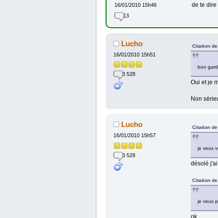
de te dire
16/01/2010 15h46
13
Lucho
Citation d
16/01/2010 15h51
bon garde
3 528
Oui et je 
Non sérieu
Lucho
Citation d
16/01/2010 15h57
je veux v
3 528
désolé j'a
Citation d
je veux p
ok