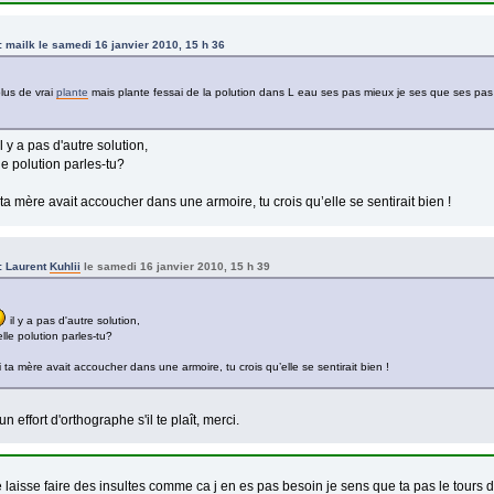
e: mailk le samedi 16 janvier 2010, 15 h 36
plus de vrai
plante
mais plante fessai de la polution dans L eau ses pas mieux je ses que ses pas 
l y a pas d'autre solution,
le polution parles-tu?
 ta mère avait accoucher dans une armoire, tu crois qu’elle se sentirait bien !
e: Laurent
Kuhlii
le samedi 16 janvier 2010, 15 h 39
il y a pas d'autre solution,
lle polution parles-tu?
i ta mère avait accoucher dans une armoire, tu crois qu’elle se sentirait bien !
 un effort d'orthographe s'il te plaît, merci.
laisse faire des insultes comme ca j en es pas besoin je sens que ta pas le tours d