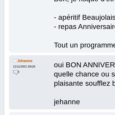
- apéritif Beaujolai
- repas Anniversai
Tout un programme
Jehanne
oui BON ANNIVE
21/11/2002 20h28
quelle chance ou 
8
plaisante soufflez
jehanne