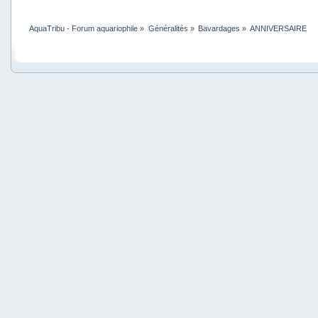
AquaTribu - Forum aquariophile
»
Généralités
»
Bavardages
»
ANNIVERSAIRE