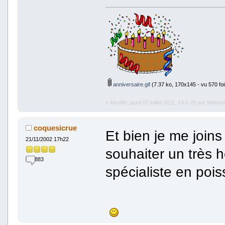
anniversaire.gif
(7.37 ko, 170x145 - vu 570 foi
«
Modifié: jeudi 07 juillet 2011, 14 h 28 par Webm
coquesicrue
Et bien je me joins
21/11/2002 17h22
souhaiter un très 
883
spécialiste en poiss