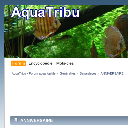
Forum
Encyclopédie
Mots-clés
AquaTribu - Forum aquariophile
»
Généralités
»
Bavardages
»
ANNIVERSAIRE
ANNIVERSAIRE