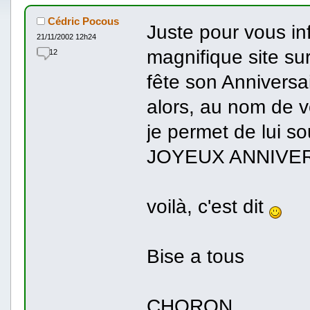
Cédric Pocous
Juste pour vous in
21/11/2002 12h24
magnifique site su
12
fête son Anniversai
alors, au nom de 
je permet de lui so
JOYEUX ANNIVER
voilà, c'est dit
Bise a tous
CHORON