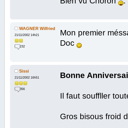
Bien vu Choron
.
WAGNER Wilfried
Mon premier méssa
21/11/2002 14h21
Doc
232
Sissi
Bonne Anniversai
21/11/2002 16h51
356
Il faut souffller tou
Gros bisous froid