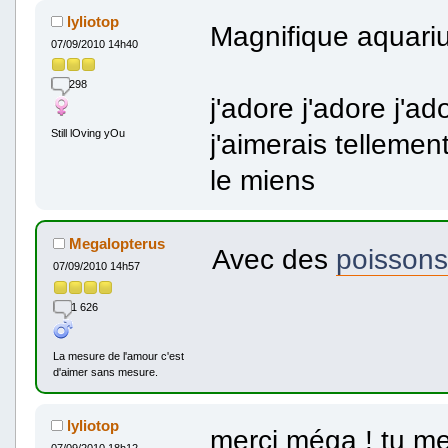
lyliotop
Magnifique aquari
07/09/2010 14h40
298
j'adore j'adore j'ad
Still lOving yOu
j'aimerais tellemen
le miens
Megalopterus
Avec des
poissons
07/09/2010 14h57
1 626
La mesure de l'amour c'est
d'aimer sans mesure.
lyliotop
merci méga ! tu m
07/09/2010 18h12