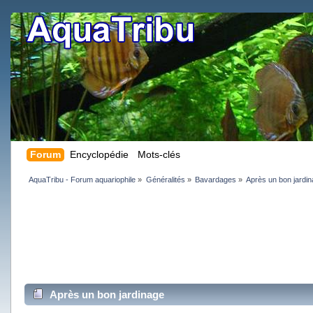
Forum
Encyclopédie
Mots-clés
AquaTribu - Forum aquariophile
»
Généralités
»
Bavardages
»
Après un bon jardi
Après un bon jardinage