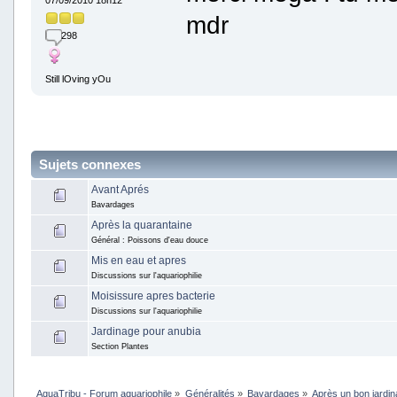
mdr
298
Still lOving yOu
Sujets connexes
Avant Aprés
Bavardages
Après la quarantaine
Général : Poissons d'eau douce
Mis en eau et apres
Discussions sur l'aquariophilie
Moisissure apres bacterie
Discussions sur l'aquariophilie
Jardinage pour anubia
Section Plantes
AquaTribu - Forum aquariophile
»
Généralités
»
Bavardages
»
Après un bon jardi