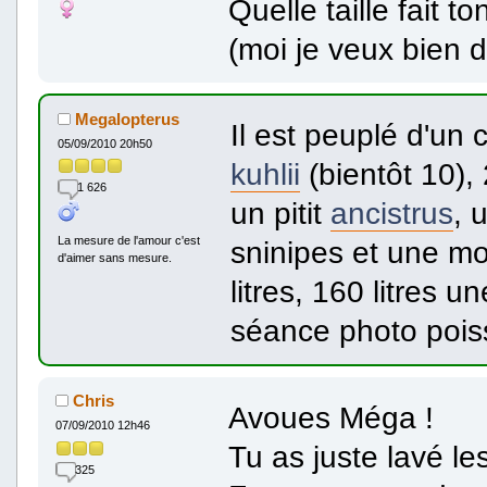
Quelle taille fait 
(moi je veux bien
Megalopterus
Il est peuplé d'un
05/09/2010 20h50
kuhlii
(bientôt 10),
1 626
un pitit
ancistrus
, 
La mesure de l'amour c'est
sninipes et une moll
d'aimer sans mesure.
litres, 160 litres un
séance photo pois
Chris
Avoues Méga !
07/09/2010 12h46
Tu as juste lavé les
325