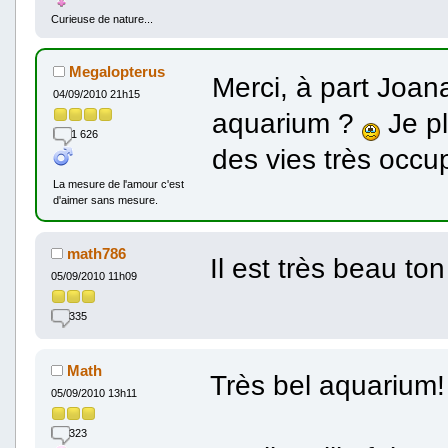
Curieuse de nature...
Megalopterus
Merci, à part Joan
04/09/2010 21h15
aquarium ?
Je pl
1 626
des vies très occu
La mesure de l'amour c'est
d'aimer sans mesure.
math786
Il est très beau t
05/09/2010 11h09
335
Math
Très bel aquarium! f
05/09/2010 13h11
323