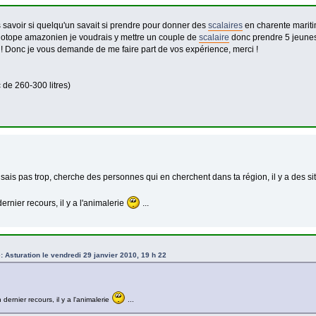
s savoir si quelqu'un savait si prendre pour donner des
scalaires
en charente mariti
iotope amazonien je voudrais y mettre un couple de
scalaire
donc prendre 5 jeunes 
! Donc je vous demande de me faire part de vos expérience, merci !
 de 260-300 litres)
 sais pas trop, cherche des personnes qui en cherchent dans ta région, il y a des
ernier recours, il y a l'animalerie
...
e: Asturation le vendredi 29 janvier 2010, 19 h 22
dernier recours, il y a l'animalerie
...