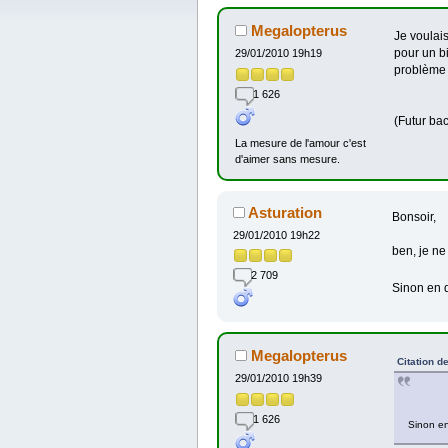
Megalopterus
Je voulai
pour un b
29/01/2010 19h19
problème 
1 626
(Futur bac
La mesure de l'amour c'est
d'aimer sans mesure.
Asturation
Bonsoir,
29/01/2010 19h22
ben, je ne
2 709
Sinon en d
Megalopterus
Citation d
29/01/2010 19h39
1 626
Sinon en 