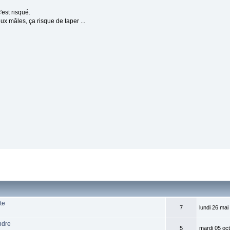
'est risqué.
eux mâles, ça risque de taper ...
te
7
lundi 26 mai
ndre
5
mardi 05 oc