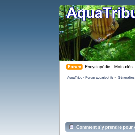
Forum
Encyclopédie
Mots-clés
AquaTribu - Forum aquariophile
»
Généralités
Comment s'y prendre pour 