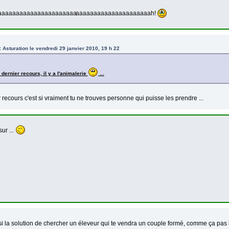
aaaaaaaaaaaaaaaaaaaaaa
aaaaaaaaaaaaaaaaaaaaah!
: Asturation le vendredi 29 janvier 2010, 19 h 22
 dernier recours, il y a l'animalerie
...
 recours c'est si vraiment tu ne trouves personne qui puisse les prendre ...
sur ...
i la solution de chercher un éleveur qui te vendra un couple formé, comme ça pa