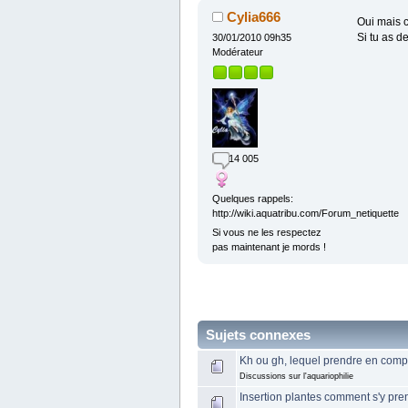
Cylia666
Oui mais c
Si tu as d
30/01/2010 09h35
Modérateur
14 005
Quelques rappels:
http://wiki.aquatribu.com/Forum_netiquette
Si vous ne les respectez
pas maintenant je mords !
Sujets connexes
Kh ou gh, lequel prendre en comp
Discussions sur l'aquariophilie
Insertion plantes comment s'y pre