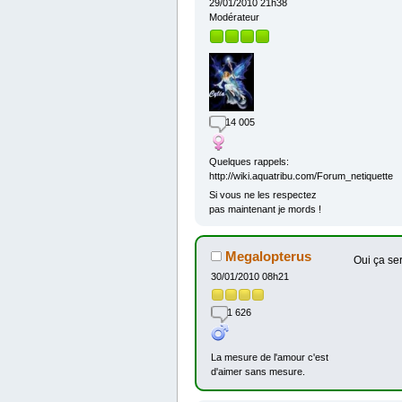
29/01/2010 21h38
Modérateur
14 005
Quelques rappels:
http://wiki.aquatribu.com/Forum_netiquette
Si vous ne les respectez
pas maintenant je mords !
Megalopterus
Oui ça ser
30/01/2010 08h21
1 626
La mesure de l'amour c'est
d'aimer sans mesure.