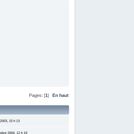
Pages: [
1
]
En haut
 2003, 15 h 13
tobre 2004, 12 h 19