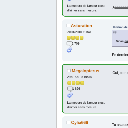
La mesure de l'amour c'est
Aaaaaaa
d'aimer sans mesure.
Asturation
Citation de
29/01/2010 19h41
Sinon
en
2 709
En dernier
Megalopterus
Oui, bien 
29/01/2010 19h45
1 626
La mesure de l'amour c'est
d'aimer sans mesure.
Cylia666
Tu as auss