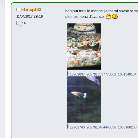
Fbncpf83
bonjour tous le monde j'aimerai savoir si 
pleines merci d'avance
11/04/2017 22h19
14
17902637_2057816537778662_1851346154_
17902743_2057816464445336_1053166258_