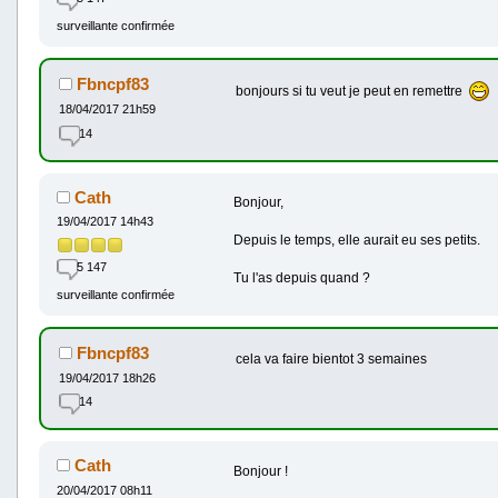
surveillante confirmée
Fbncpf83
bonjours si tu veut je peut en remettre
18/04/2017 21h59
14
Cath
Bonjour,
19/04/2017 14h43
Depuis le temps, elle aurait eu ses petits.
5 147
Tu l'as depuis quand ?
surveillante confirmée
Fbncpf83
cela va faire bientot 3 semaines
19/04/2017 18h26
14
Cath
Bonjour !
20/04/2017 08h11