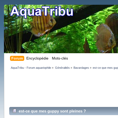
Forum
Encyclopédie
Mots-clés
AquaTribu - Forum aquariophile
»
Généralités
»
Bavardages
»
est-ce que mes gup
est-ce que mes guppy sont pleines ?