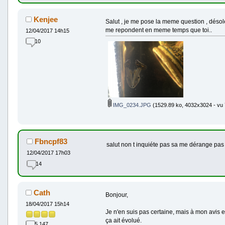
Kenjee
Salut , je me pose la meme question , désol
me repondent en meme temps que toi..
12/04/2017 14h15
10
IMG_0234.JPG
(1529.89 ko, 4032x3024 - vu 7
Fbncpf83
salut non t inquiéte pas sa me dérange pa
12/04/2017 17h03
14
Cath
Bonjour,
18/04/2017 15h14
Je n'en suis pas certaine, mais à mon avis el
ça ait évolué.
5 147