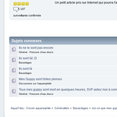
Un petit article pris sur Internet qui pourra t'
5 147
surveillante confirmée
Sujets connexes
Ils ne le sont pas encore
Général : Poissons d'eau douce
Ils sont là! ;D
Bavardages
Ils sont là
Bavardages
Mes Guppy sont t'elles pleines
Discussions sur l'aquariophilie
Tous mes guppy sont mort en quelques heures, SVP aidez moi à com
Général : Poissons d'eau douce
AquaTribu - Forum aquariophile
»
Généralités
»
Bavardages
»
est-ce que mes gup