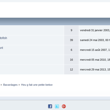
9
vendredi 31 janvier 2003,
tofish
39
samedi 24 mai 2003, 00 
ant
6
mercredi 15 août 2007, 1
16
mercredi 05 mai 2010, 18
12
mercredi 29 mai 2013, 15
»
Bavardages
»
Heu g fait une petite betise