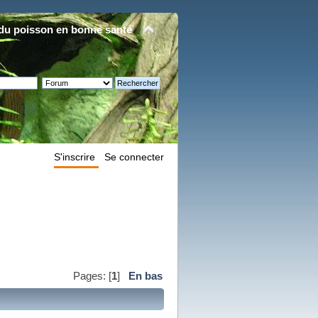
du poisson en bonne santé
S'inscrire
Se connecter
Pages: [
1
]
En bas