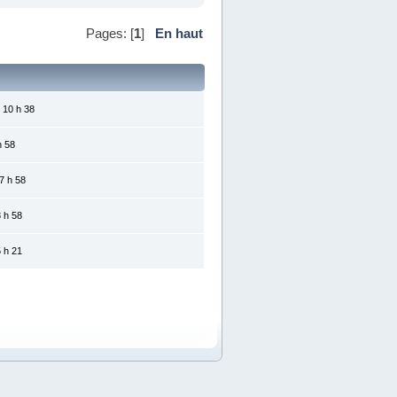
Pages: [
1
]
En haut
 10 h 38
h 58
7 h 58
 h 58
 h 21