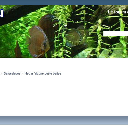
Le forum 
»
Bavardages
»
Heu g fait une petite betise