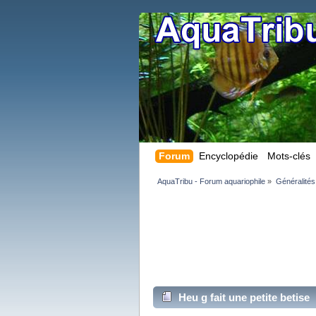
Forum
Encyclopédie
Mots-clés
AquaTribu - Forum aquariophile
»
Généralités
Heu g fait une petite betise