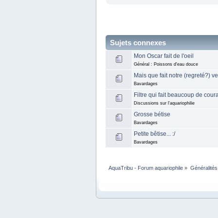
Sujets connexes
Mon Oscar fait de l'oeil
Général : Poissons d'eau douce
Mais que fait notre (regreté?) ve
Bavardages
Filtre qui fait beaucoup de cour
Discussions sur l'aquariophilie
Grosse bétise
Bavardages
Petite bêtise... :/
Bavardages
AquaTribu - Forum aquariophile
»
Généralités