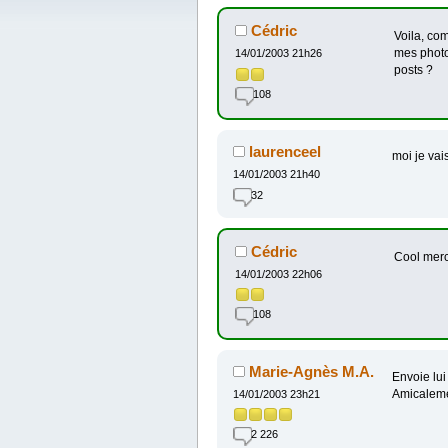
Cédric
Voila, co
mes photo
14/01/2003 21h26
posts ?
108
laurenceel
moi je vai
14/01/2003 21h40
32
Cédric
Cool merci
14/01/2003 22h06
108
Marie-Agnès M.A.
Envoie lui
Amicaleme
14/01/2003 23h21
2 226