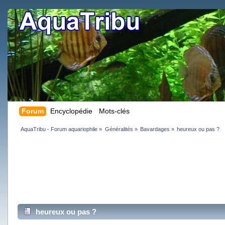
Forum
Encyclopédie
Mots-clés
AquaTribu - Forum aquariophile
»
Généralités
»
Bavardages
»
heureux ou pas ?
heureux ou pas ?