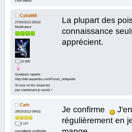
c'est mieux!
Cylia666
La plupart des poi
27/03/2013 20h22
Modérateur
connaissance seul
apprécient.
14 005
Quelques rappels:
http://wiki.aquatribu.com/Forum_netiquette
Si vous ne les respectez
pas maintenant je mords !
Cath
Je confirme
J'en
28/03/2013 09h52
régulièrement en j
5 147
mange
surveillante confirmée