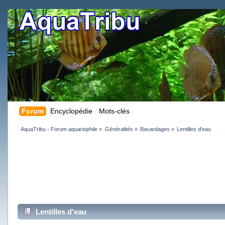
Forum
Encyclopédie
Mots-clés
AquaTribu - Forum aquariophile
»
Généralités
»
Bavardages
»
Lentilles d'eau
Lentilles d'eau