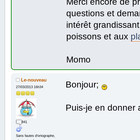
Merci encore de p
questions et deman
intérêt grandissant
poissons et aux
pl
Momo
Le-nouveau
Bonjour;
27/03/2013 16h34
Puis-je en donner 
841
Sans fautes d'ortographe,