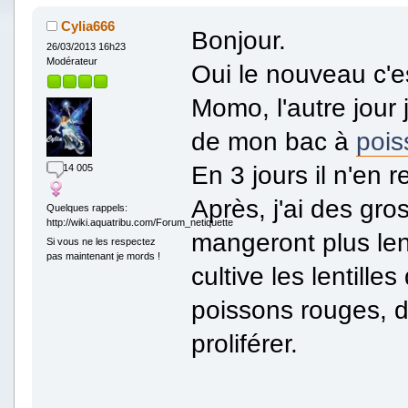
Cylia666
Bonjour.
26/03/2013 16h23
Modérateur
Oui le nouveau c'es
Momo, l'autre jour 
de mon bac à
pois
En 3 jours il n'en re
14 005
Après, j'ai des gro
Quelques rappels:
http://wiki.aquatribu.com/Forum_netiquette
mangeront plus le
Si vous ne les respectez
pas maintenant je mords !
cultive les lentill
poissons rouges, da
proliférer.