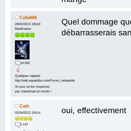
Cylia666
Quel dommage que t
28/03/2013 16h19
Modérateur
débarrasserais s
14 005
Quelques rappels:
http://wiki.aquatribu.com/Forum_netiquette
Si vous ne les respectez
pas maintenant je mords !
Cath
oui, effectivement
02/04/2013 15h14
5 147