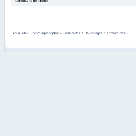
surveillante confirmée
AquaTribu - Forum aquariophile
»
Généralités
»
Bavardages
»
Lentilles d'eau