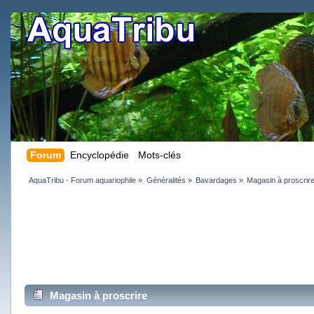
Forum
Encyclopédie
Mots-clés
AquaTribu - Forum aquariophile
»
Généralités
»
Bavardages
»
Magasin à proscrir
Magasin à proscrire