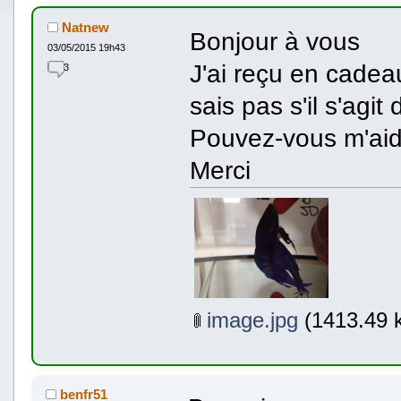
Natnew
Bonjour à vous
03/05/2015 19h43
J'ai reçu en cade
3
sais pas s'il s'agi
Pouvez-vous m'aid
Merci
image.jpg
(1413.49 k
benfr51