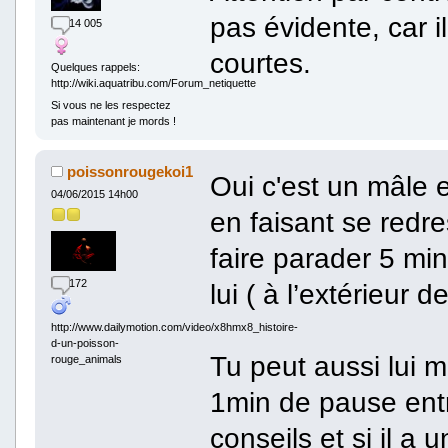
pas évidente, car i
14 005
courtes.
Quelques rappels:
http://wiki.aquatribu.com/Forum_netiquette
Si vous ne les respectez
pas maintenant je mords !
poissonrougekoi1
Oui c'est un mâle e
04/06/2015 14h00
en faisant se redre
faire parader 5 min
172
lui ( à l’extérieur d
http://www.dailymotion.com/video/x8hmx8_histoire-
d-un-poisson-
Tu peut aussi lui m
rouge_animals
1min de pause ent
conseils et si il a