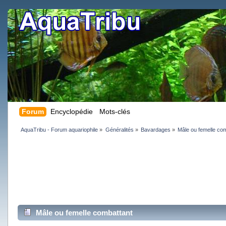
Forum
Encyclopédie
Mots-clés
AquaTribu - Forum aquariophile
»
Généralités
»
Bavardages
»
Mâle ou femelle co
Mâle ou femelle combattant