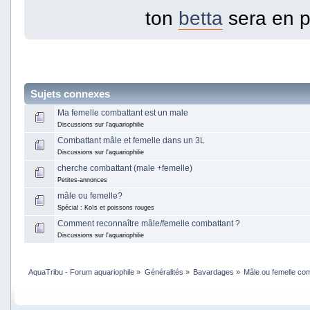
ton
betta
sera en 
Sujets connexes
Ma femelle combattant est un male
Discussions sur l'aquariophilie
Combattant mâle et femelle dans un 3L
Discussions sur l'aquariophilie
cherche combattant (male +femelle)
Petites-annonces
mâle ou femelle?
Spécial : Koïs et poissons rouges
Comment reconnaître mâle/femelle combattant ?
Discussions sur l'aquariophilie
AquaTribu - Forum aquariophile
»
Généralités
»
Bavardages
»
Mâle ou femelle co