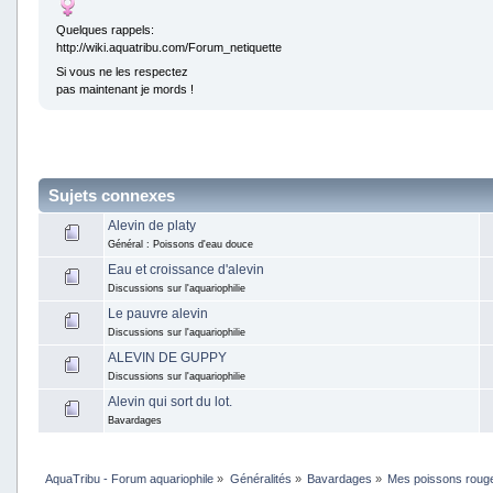
Quelques rappels:
http://wiki.aquatribu.com/Forum_netiquette
Si vous ne les respectez
pas maintenant je mords !
Sujets connexes
Alevin de platy
Général : Poissons d'eau douce
Eau et croissance d'alevin
Discussions sur l'aquariophilie
Le pauvre alevin
Discussions sur l'aquariophilie
ALEVIN DE GUPPY
Discussions sur l'aquariophilie
Alevin qui sort du lot.
Bavardages
AquaTribu - Forum aquariophile
»
Généralités
»
Bavardages
»
Mes poissons rouge