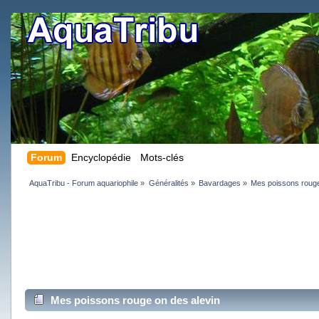
Forum
Encyclopédie
Mots-clés
AquaTribu - Forum aquariophile
»
Généralités
»
Bavardages
»
Mes poissons rouge
Mes poissons rouge on des alevin