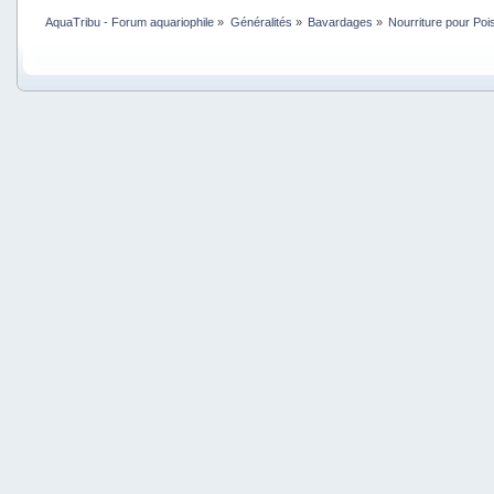
AquaTribu - Forum aquariophile
»
Généralités
»
Bavardages
»
Nourriture pour Po