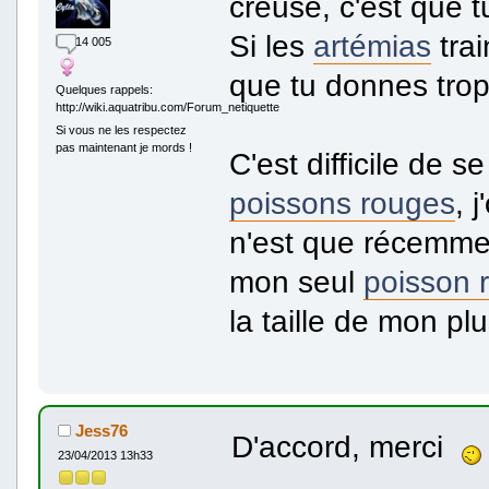
creuse, c'est que 
Si les
artémias
trai
14 005
que tu donnes tro
Quelques rappels:
http://wiki.aquatribu.com/Forum_netiquette
Si vous ne les respectez
pas maintenant je mords !
C'est difficile de 
poissons rouges
, 
n'est que récemment
mon seul
poisson 
la taille de mon pl
Jess76
D'accord, merci
23/04/2013 13h33