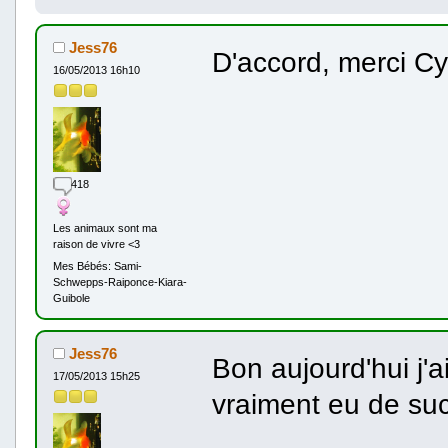
Jess76
D'accord, merci C
16/05/2013 16h10
418
Les animaux sont ma
raison de vivre <3
Mes Bébés: Sami-
Schwepps-Raiponce-Kiara-
Guibole
Jess76
Bon aujourd'hui j'a
17/05/2013 15h25
vraiment eu de suc