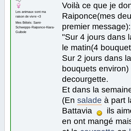
Voilà ce que je d
Les animaux sont ma
Raiponce(mes de
raison de vivre <3
Mes Bébés: Sami-
premier message):
Schwepps-Raiponce-Kiara-
Guibole
"Sur 4 jours dans 
le matin(4 bouquet
Sur 2 jours dans l
bouquets environ) 
decourgette.
Et dans la semaine 
(En
salade
à part 
Battavia
ils aime
en ont mangé mais 