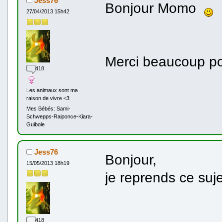
Jess76
Bonjour Momo
27/04/2013 15h42
Merci beaucoup p
418
Les animaux sont ma
raison de vivre <3
Mes Bébés: Sami-
Schwepps-Raiponce-Kiara-
Guibole
Jess76
Bonjour,
15/05/2013 18h19
je reprends ce suj
418