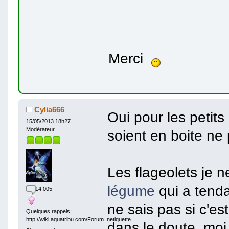
Merci
Cylia666
Oui pour les petits 
15/05/2013 18h27
Modérateur
soient en boite ne
Les flageolets je n
légume
qui a tenda
14 005
ne sais pas si c'es
Quelques rappels:
http://wiki.aquatribu.com/Forum_netiquette
dans le doute, moi 