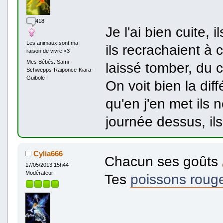
418
Je l'ai bien cuite, 
Les animaux sont ma
ils recrachaient à 
raison de vivre <3
Mes Bébés: Sami-
laissé tomber, du c
Schwepps-Raiponce-Kiara-
Guibole
On voit bien la dif
qu'en j'en met ils n
journée dessus, ils
Cylia666
Chacun ses goûts
17/05/2013 15h44
Modérateur
Tes
poissons roug