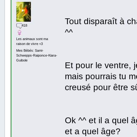
Tout disparaît à c
418
^^
Les animaux sont ma
raison de vivre <3
Mes Bébés: Sami-
Schwepps-Raiponce-Kiara-
Guibole
Et pour le ventre, j
mais pourrais tu m
creusé pour être s
Ok ^^ et il a quel â
et a quel âge?