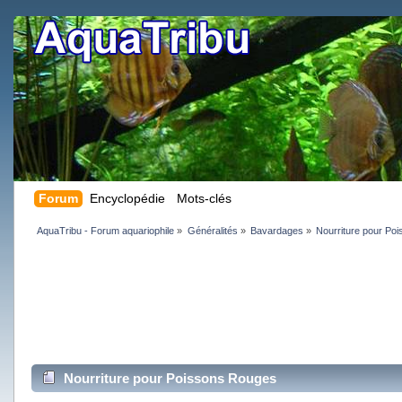
Forum
Encyclopédie
Mots-clés
AquaTribu - Forum aquariophile
»
Généralités
»
Bavardages
»
Nourriture pour Po
Nourriture pour Poissons Rouges