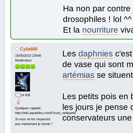
Ha non par contre 
drosophiles ! lol ^^
Et la
nourriture
viva
Cylia666
Les
daphnies
c'est
15/05/2013 23h48
Modérateur
de vase qui sont m
artémias
se situent
Les petits pois en 
14 005
les jours je pense 
Quelques rappels:
http://wiki.aquatribu.com/Forum_netiquette
conservateurs une
Si vous ne les respectez
pas maintenant je mords !