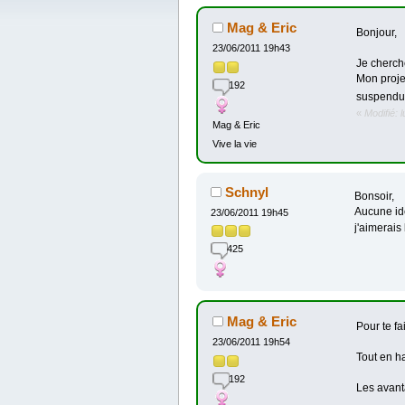
Mag & Eric
Bonjour,
23/06/2011 19h43
Je cherch
Mon proje
192
suspendu
«
Modifié: 
Mag & Eric
Vive la vie
Schnyl
Bonsoir,
Aucune idé
23/06/2011 19h45
j'aimerais
425
Mag & Eric
Pour te fa
23/06/2011 19h54
Tout en h
192
Les avant