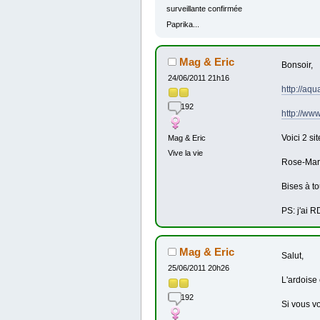
surveillante confirmée
Paprika...
Mag & Eric
Bonsoir,
24/06/2011 21h16
http://aq
192
http://ww
Voici 2 si
Mag & Eric
Vive la vie
Rose-Marie
Bises à t
PS: j'ai 
Mag & Eric
Salut,
25/06/2011 20h26
L'ardoise
192
Si vous vo