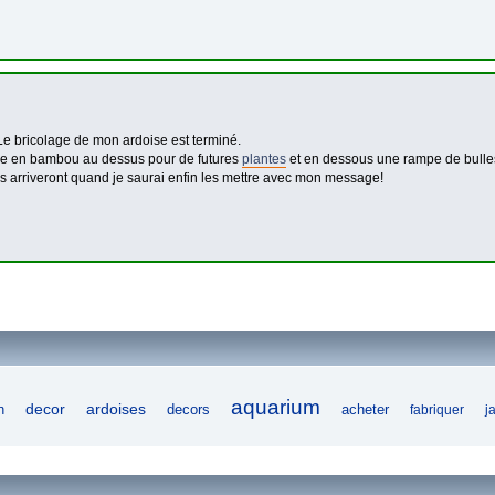
 Le bricolage de mon ardoise est terminé.
e en bambou au dessus pour de futures
plantes
et en dessous une rampe de bulle
s arriveront quand je saurai enfin les mettre avec mon message!
aquarium
decor
n
ardoises
acheter
decors
fabriquer
j