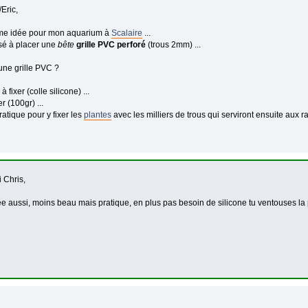
Eric,
ême idée pour mon aquarium à
Scalaire
...
nsé à placer une
bête
grille PVC perforé
(trous 2mm) ...
une grille PVC ?
à fixer (colle silicone) ...
r (100gr) ...
ratique pour y fixer les
plantes
avec les milliers de trous qui serviront ensuite aux ra
i Chris,
e aussi, moins beau mais pratique, en plus pas besoin de silicone tu ventouses l