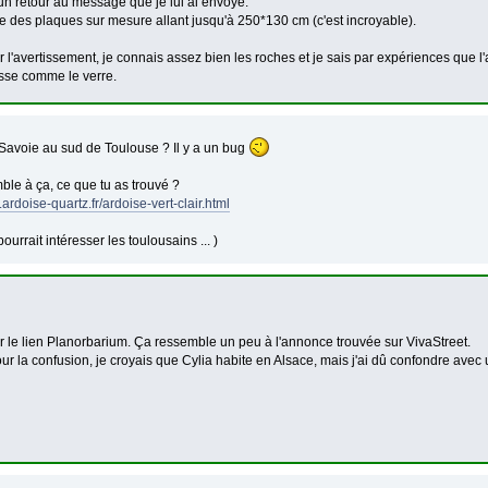
un retour au message que je lui ai envoyé.
ire des plaques sur mesure allant jusqu'à 250*130 cm (c'est incroyable).
r l'avertissement, je connais assez bien les roches et je sais par expériences que 
asse comme le verre.
Savoie au sud de Toulouse ? Il y a un bug
le à ça, ce que tu as trouvé ?
.ardoise-quartz.fr/ardoise-vert-clair.html
pourrait intéresser les toulousains ... )
r le lien Planorbarium. Ça ressemble un peu à l'annonce trouvée sur VivaStreet.
ur la confusion, je croyais que Cylia habite en Alsace, mais j'ai dû confondre avec