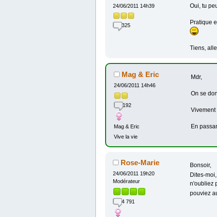
Oui, tu pe
24/06/2011 14h39
Pratique et
325
Tiens, all
Mag & Eric
Mdr,
24/06/2011 14h46
On se don
192
Vivement
En passan
Mag & Eric
Vive la vie
Rose-Marie
Bonsoir,
24/06/2011 19h20
Dites-moi,
Modérateur
n'oubliez 
pouviez au
4 791