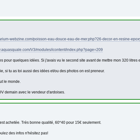
uarium-webzine.com/poisson-eau-douce-eau-de-mer.php?26-decor-en-resine-epox
w.aquasquale.com/V3/modules/icontent/index.php?page=209
tes pour quelques idées. Si j'avais vu le second site avant de mettre mon 320 litres e
, si tu as toi aussi des idées et/ou des photos on est preneur.
out le monde.
RDV demain avec le vendeur d'ardoises.
 est achetée. Très bonne qualité, 60*40 pour 15€ seulement.
ulez des infos n'hésitez pas!