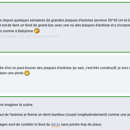
e depuis quelques semaines de grandes plaques d'ardoise (environ 50*40 cm et 
t est de faire un fond de grand bac avec une ou des plaques d'ardoise et y incorpo
s comme à Babylone
lundi 04 juillet 2011, 23 h 08 par Mag & Eric
»
e d'où on peut trouver des plaques d'ardoise (je sais, c'est très constructif, je sors 
 bien une photo
ire imaginer la scène,
aut de l'ardoise je fixerai un demi bambou (coupé longitudinalement) comme une ja
ages sont de combler le fond du
décor
sans perdre trop de place.