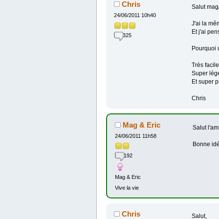
Chris
Salut mag/
24/06/2011 10h40
J'ai la m
Et j'ai pe
325
Pourquoi 
Très facile 
Super lége
Et super p
Chris
Mag & Eric
Salut l'am
24/06/2011 11h58
Bonne idé
192
Mag & Eric
Vive la vie
Chris
Salut,