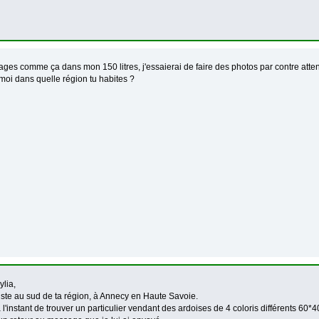
tages comme ça dans mon 150 litres, j'essaierai de faire des photos par contre attent
oi dans quelle région tu habites ?
ylia,
juste au sud de ta région, à Annecy en Haute Savoie.
 l'instant de trouver un particulier vendant des ardoises de 4 coloris différents 6