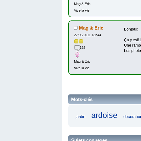
Mag & Eric
Vive la vie
Mag & Eric
Bonjour,
27/06/2011 18h44
Ça y est!
Une ramp
192
Les photo
Mag & Eric
Vive la vie
Mots-clés
ardoise
jardin
decoratio
Sujets connexes