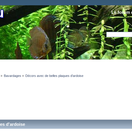
Le forum 
»
Bavardages
»
Décors avec de belles plaques d'ardoise
es d'ardoise