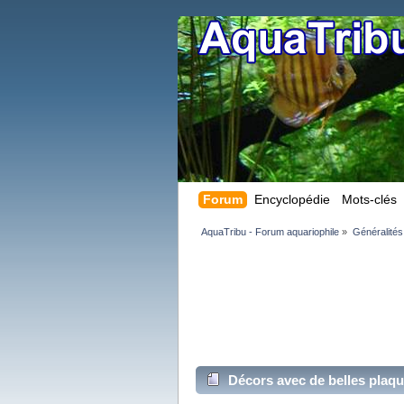
Forum
Encyclopédie
Mots-clés
AquaTribu - Forum aquariophile
»
Généralités
Décors avec de belles plaqu