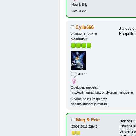
Mag & Eric
Vive la vie
Cylia666
J'ai des é
Rappelle-m
23/06/2011 22h18
Modérateur
14 005
Quelques rappels:
http://wiki.aquatribu.com/Forum_netiquette
Si vous ne les respectez
pas maintenant je mords !
Mag & Eric
Bonsoir C
J'habite 
23/06/2011 22h40
Je viens à