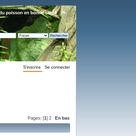
du poisson en bonne santé
S'inscrire
Se connecter
Pages: [
1
]
2
En bas