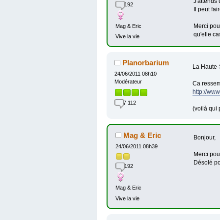
J'attends 
192
Il peut fa
Merci pou
Mag & Eric
qu'elle c
Vive la vie
Planorbarium
La Haute-
24/06/2011 08h10
Modérateur
Ca ressemb
http://www
7 112
(voilà qui 
Mag & Eric
Bonjour,
24/06/2011 08h39
Merci pou
Désolé po
192
Mag & Eric
Vive la vie