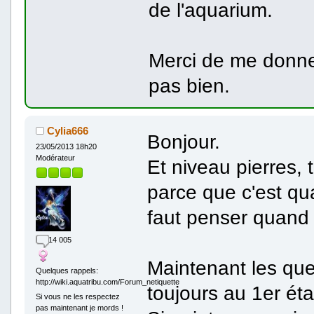
de l'aquarium.
Merci de me donner
pas bien.
Cylia666
Bonjour.
23/05/2013 18h20
Modérateur
Et niveau pierres, 
parce que c'est qu
faut penser quand 
14 005
Maintenant les ques
Quelques rappels:
http://wiki.aquatribu.com/Forum_netiquette
toujours au 1er ét
Si vous ne les respectez
pas maintenant je mords !