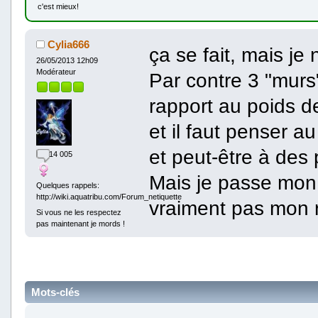
c'est mieux!
Cylia666
ça se fait, mais je
26/05/2013 12h09
Modérateur
Par contre 3 "murs
rapport au poids de 
et il faut penser a
et peut-être à des 
14 005
Mais je passe mon t
Quelques rappels:
http://wiki.aquatribu.com/Forum_netiquette
vraiment pas mon 
Si vous ne les respectez
pas maintenant je mords !
Mots-clés