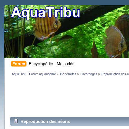
Forum
Encyclopédie
Mots-clés
AquaTribu - Forum aquariophile
»
Généralités
»
Bavardages
»
Reproduction des 
Reproduction des néons