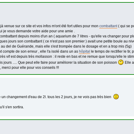
jà venue sur ce site et vos infos m'ont été fort utiles pour mon
combattant
( qui se p
ui je vous demande votre aide pour une amie .
combattant depuis moins d'un an ( aquarium de 7 litres - qu'elle va changer pour p
lques jours son combattant ( ce n'est pas son premier ) avait une petite boule au ni
au del de Guérande, mais elle s'est trompée dans le dosage et en a trop mis (5g)
 compte de son erreur , elle l'a isolé dans un as
hôpital
le temps de rectifier le tir,
rès vif est depuis très mollasson : il reste en bas et ne remue que lorsqu'elle le stim
is jours ..... Que peut elle faire pour améliorer la situation de son poisson
Elle a
 merci pour elle pour vos conseils !!!
re un changement d'eau de 2l. tous les 2 jours, je ne vois pas très bien
'il s'en sortira.