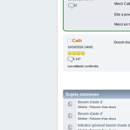
Merci Cat
12
Elle a pro
Merci en 
Cath
Ooooh tri
10/10/2016 14h52
5 147
surveillante confirmée
Sujets connexes
Besoin d'aide d'
Général : Poissons d'eau douce
Besoin d'aide d'
Général : Poissons d'eau douce
Infection général! besoin d'aide d