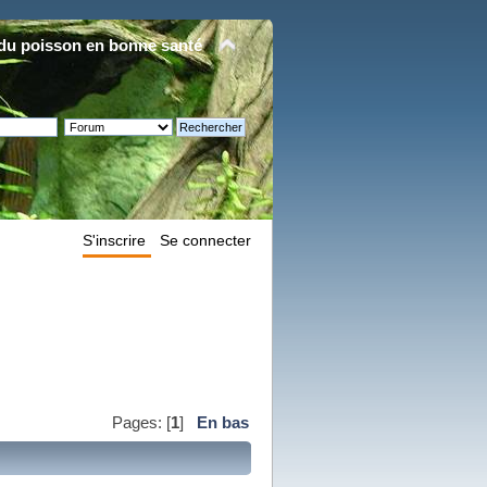
du poisson en bonne santé
S'inscrire
Se connecter
Pages: [
1
]
En bas