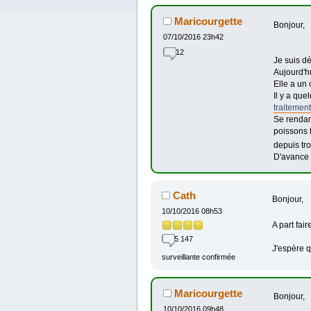
Maricourgette
Bonjour,
07/10/2016 23h42
12
Je suis dé
Aujourd'h
Elle a un 
Il y a que
traitement
Se rendant
poissons t
depuis tro
D'avance ,
Cath
Bonjour,
10/10/2016 08h53
A part fai
5 147
J'espère qu
surveillante confirmée
Maricourgette
Bonjour,
10/10/2016 09h48