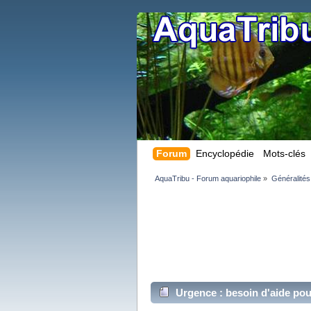
Forum
Encyclopédie
Mots-clés
AquaTribu - Forum aquariophile
»
Généralités
Urgence : besoin d'aide po