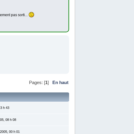
lement pas sorti...
Pages: [
1
]
En haut
23 h 43
05, 08 h 08
2005, 00 h 01