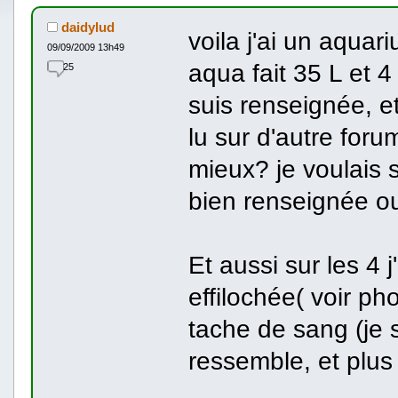
daidylud
voila j'ai un aqua
09/09/2009 13h49
aqua fait 35 L et 4
25
suis renseignée, et
lu sur d'autre foru
mieux? je voulais s
bien renseignée ou 
Et aussi sur les 4 
effilochée( voir ph
tache de sang (je 
ressemble, et plus 