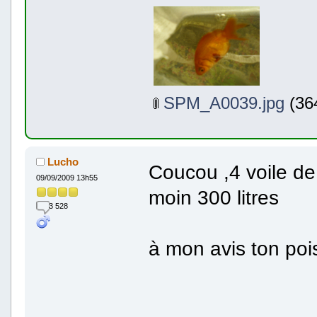
SPM_A0039.jpg
(364
Lucho
Coucou ,4 voile d
09/09/2009 13h55
moin 300 litres
3 528
à mon avis ton poiss