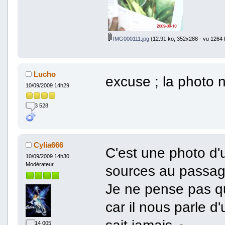
IMG000111.jpg
(12.91 ko, 352x288 - vu 1264 f
Lucho
excuse ; la photo n
10/09/2009 14h29
3 528
Cylia666
C'est une photo d'u
10/09/2009 14h30
Modérateur
sources au passa
Je ne pense pas qu
car il nous parle d
sait jamais
14 005