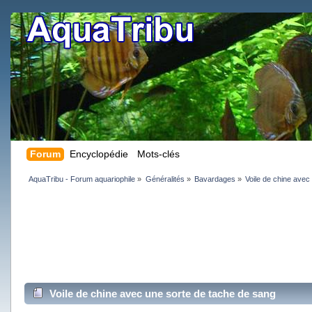
Forum
Encyclopédie
Mots-clés
AquaTribu - Forum aquariophile
»
Généralités
»
Bavardages
»
Voile de chine avec
Voile de chine avec une sorte de tache de sang