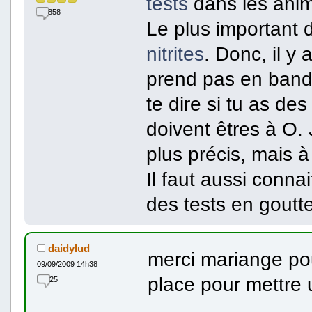
tests
dans les anim
858
Le plus important 
nitrites
. Donc, il y 
prend pas en bandel
te dire si tu as de
doivent êtres à O. 
plus précis, mais à 
Il faut aussi connai
des tests en goutt
daidylud
merci mariange pou
09/09/2009 14h38
place pour mettre 
25