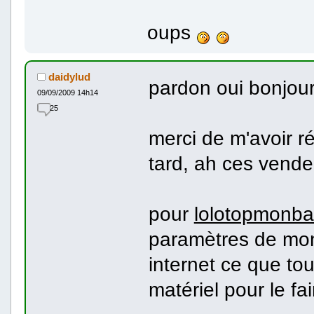
oups
daidylud
pardon oui bonjour
09/09/2009 14h14
25
merci de m'avoir r
tard, ah ces vend
pour
lolotopmonba
paramètres de mon
internet ce que tout
matériel pour le fai