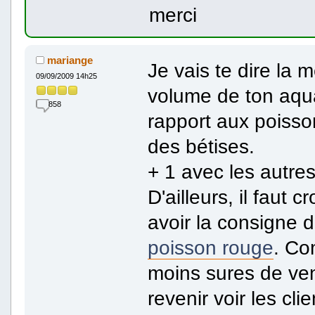
merci
mariange
Je vais te dire la
09/09/2009 14h25
volume de ton aqua
858
rapport aux poisso
des bétises.
+ 1 avec les autres
D'ailleurs, il faut 
avoir la consigne de
poisson rouge
. Co
moins sures de ven
revenir voir les cl