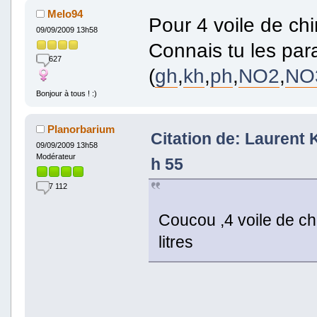
Melo94
Pour 4 voile de chi
09/09/2009 13h58
Connais tu les pa
627
(
gh
,
kh
,
ph
,
NO2
,
NO
Bonjour à tous ! :)
Planorbarium
Citation de: Laurent 
09/09/2009 13h58
Modérateur
h 55
7 112
Coucou ,4 voile de c
litres