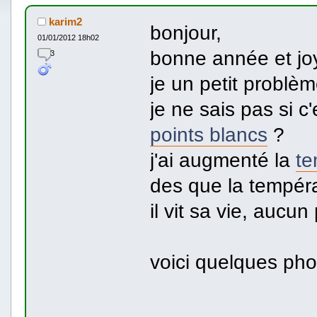
karim2
bonjour,
01/01/2012 18h02
bonne année et joy
3
je un petit probl
je ne sais pas si c
points blancs
?
j'ai augmenté la
te
des que la tempér
il vit sa vie, aucu
voici quelques phot