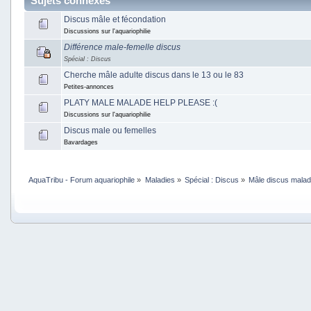
Sujets connexes
Discus mâle et fécondation
Discussions sur l'aquariophilie
Différence male-femelle discus
Spécial : Discus
Cherche mâle adulte discus dans le 13 ou le 83
Petites-annonces
PLATY MALE MALADE HELP PLEASE :(
Discussions sur l'aquariophilie
Discus male ou femelles
Bavardages
AquaTribu - Forum aquariophile
»
Maladies
»
Spécial : Discus
»
Mâle discus mala