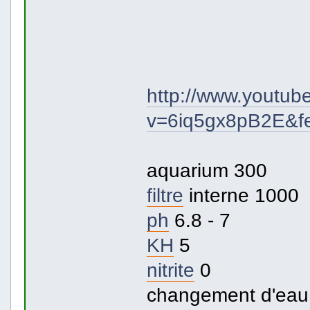
http://www.youtub
v=6iq5gx8pB2E&f
aquarium 300
filtre
interne 1000
ph
6.8 - 7
KH
5
nitrite
0
changement d'eau 