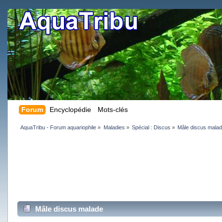
Forum
Encyclopédie
Mots-clés
AquaTribu - Forum aquariophile
»
Maladies
»
Spécial : Discus
»
Mâle discus mala
Mâle discus malade