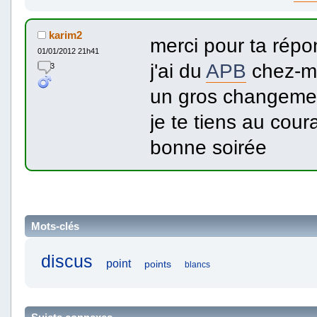
karim2
merci pour ta rép
01/01/2012 21h41
j'ai du
APB
chez-m
3
un gros changemen
je te tiens au cou
bonne soirée
Mots-clés
discus
point
points
blancs