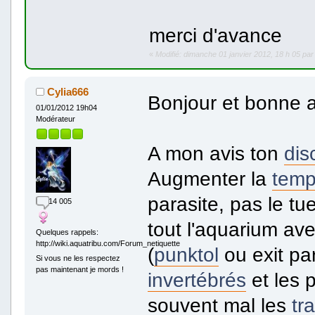
merci d'avance
«
Modifié: dimanche 01 janvier 2012, 18 h 05 par
Cylia666
Bonjour et bonne a
01/01/2012 19h04
Modérateur
A mon avis ton
dis
Augmenter la
temp
parasite, pas le tue
14 005
tout l'aquarium av
Quelques rappels:
http://wiki.aquatribu.com/Forum_netiquette
(
punktol
ou exit pa
Si vous ne les respectez
pas maintenant je mords !
invertébrés
et les 
souvent mal les
tr