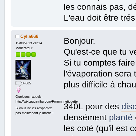
les connais pas, d
L'eau doit être tré
Cylia666
Bonjour.
15/09/2013 21h14
Modérateur
Qu'est-ce que tu v
Si tu comptes fair
l'évaporation sera 
plus difficile à chau
14 005
Quelques rappels:
http://wiki.aquatribu.com/Forum_netiquette
340L pour des
dis
Si vous ne les respectez
pas maintenant je mords !
densément
planté
les coté (qu'il est