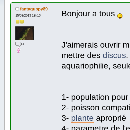
fantaguppy89
Bonjour a tous
15/09/2013 19h13
J'aimerais ouvrir 
141
mettre des
discus
.
aquariophilie, seul
1- population pou
2- poisson compat
3-
plante
aproprié
4- parametre de l'