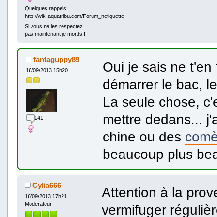
Quelques rappels:
http://wiki.aquatribu.com/Forum_netiquette
Si vous ne les respectez
pas maintenant je mords !
fantaguppy89
Oui je sais ne t'en
16/09/2013 15h20
démarrer le bac, l
La seule chose, c'e
mettre dedans... j'
141
chine ou des
comè
beaucoup plus bea
Cylia666
Attention à la pr
16/09/2013 17h21
Modérateur
vermifuger réguliè