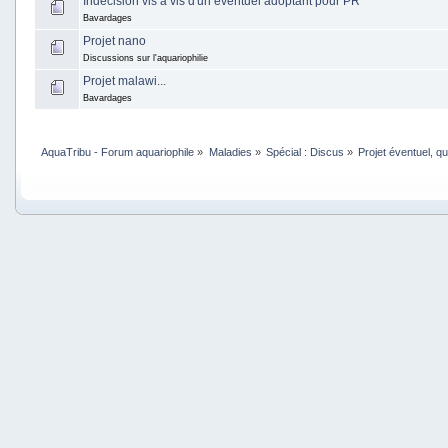
Indécision vis à vis d'un éventuel adoptant pour PR
Bavardages
Projet nano
Discussions sur l'aquariophilie
Projet malawi...
Bavardages
AquaTribu - Forum aquariophile
»
Maladies
»
Spécial : Discus
»
Projet éventuel, qu