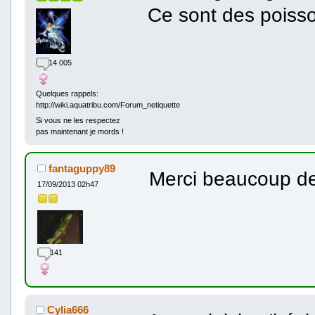
Ce sont des poisso
14 005
Quelques rappels:
http://wiki.aquatribu.com/Forum_netiquette
Si vous ne les respectez
pas maintenant je mords !
fantaguppy89
Merci beaucoup de
17/09/2013 02h47
141
Cylia666