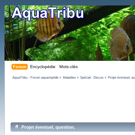
Forum
Encyclopédie
Mots-clés
AquaTribu - Forum aquariophile
»
Maladies
»
Spécial : Discus
»
Projet éventuel, qu
Projet éventuel, question.