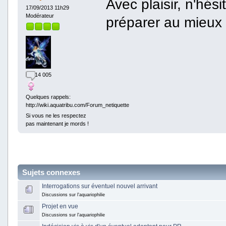
Avec plaisir, n'hés
17/09/2013 11h29
Modérateur
préparer au mieux t
14 005
Quelques rappels:
http://wiki.aquatribu.com/Forum_netiquette
Si vous ne les respectez
pas maintenant je mords !
Sujets connexes
Interrogations sur éventuel nouvel arrivant
Discussions sur l'aquariophilie
Projet en vue
Discussions sur l'aquariophilie