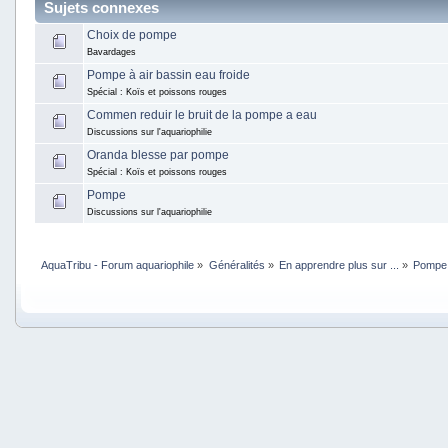
Sujets connexes
Choix de pompe
Bavardages
Pompe à air bassin eau froide
Spécial : Koïs et poissons rouges
Commen reduir le bruit de la pompe a eau
Discussions sur l'aquariophilie
Oranda blesse par pompe
Spécial : Koïs et poissons rouges
Pompe
Discussions sur l'aquariophilie
AquaTribu - Forum aquariophile
»
Généralités
»
En apprendre plus sur ...
»
Pompe 