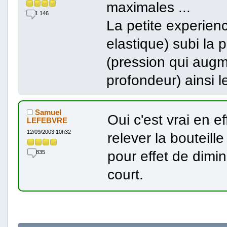
maximales ...
1 146
La petite experienc
elastique) subi la p
(pression qui augm
profondeur) ainsi l
Samuel
Oui c'est vrai en ef
LEFEBVRE
12/09/2003 10h32
relever la bouteill
pour effet de dimi
835
court.