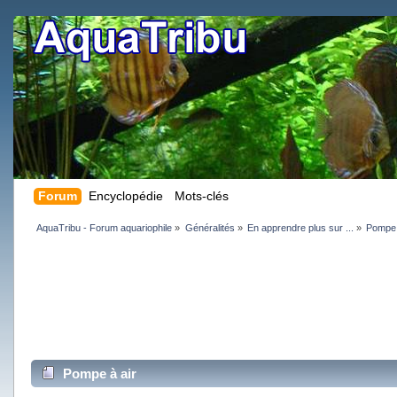
Forum
Encyclopédie
Mots-clés
AquaTribu - Forum aquariophile
»
Généralités
»
En apprendre plus sur ...
»
Pompe 
Pompe à air