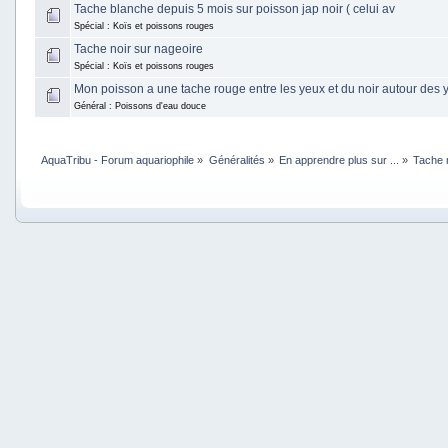
Tache blanche depuis 5 mois sur poisson jap noir ( celui av
Spécial : Koïs et poissons rouges
Tache noir sur nageoire
Spécial : Koïs et poissons rouges
Mon poisson a une tache rouge entre les yeux et du noir autour des 
Général : Poissons d'eau douce
AquaTribu - Forum aquariophile
»
Généralités
»
En apprendre plus sur ...
»
Tache 