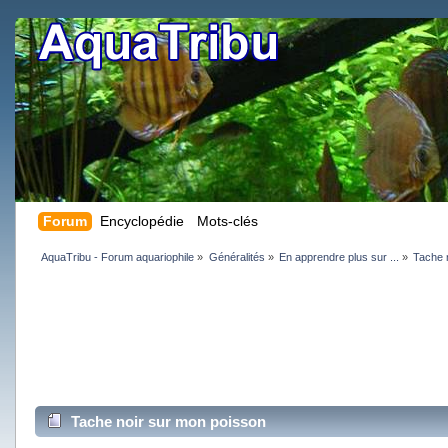
Forum
Encyclopédie
Mots-clés
AquaTribu - Forum aquariophile
»
Généralités
»
En apprendre plus sur ...
»
Tache 
Tache noir sur mon poisson