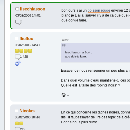
lisechiasson
bonjours! j ai un
poisson rouge
environ 12 po
blanc je L ai ai sauver il y a de ca quelque 
03/02/2006 14h01
que doit-je faire.
2
flicfloc
Citer
03/02/2006 14h41
lisechiasson a écrit :
1 428
que doit-je faire.
Essayer de nous renseigner un peu plus a
Dans quel volume d'eau maintiens-tu ces poi
Quelle est la taille des "points noirs" ?
+
Nicolas
En ce qui concerne les taches noires, donne 
dis , il faut essayer de lire des topic deja cr
03/02/2006 18h16
Donne nous plus d'info ...
219