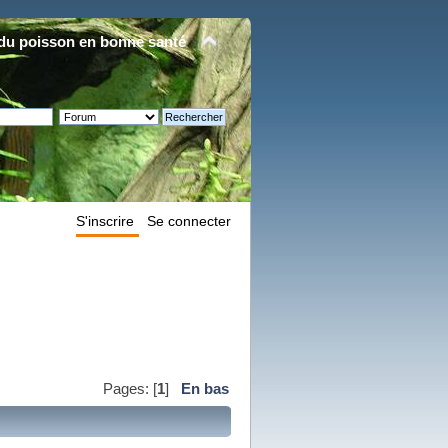
du poisson en bonne santé
S'inscrire
Se connecter
Pages: [
1
]
En bas