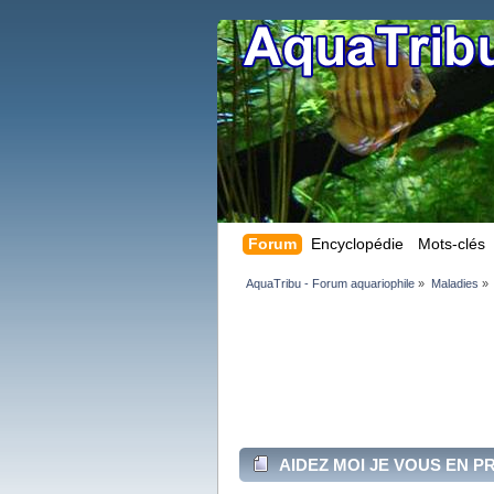
Forum
Encyclopédie
Mots-clés
AquaTribu - Forum aquariophile
»
Maladies
»
AIDEZ MOI JE VOUS EN PR