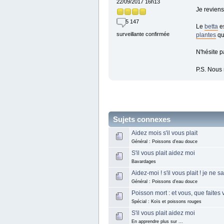
22/09/2017 16h13
Je reviens
5 147
Le
betta
es
surveillante confirmée
plantes
qu
N'hésite p
P.S. Nous
Sujets connexes
Aidez mois s'il vous plait
Général : Poissons d'eau douce
S'il vous plait aidez moi
Bavardages
Aidez-moi ! s'il vous plait ! je ne s
Général : Poissons d'eau douce
Poisson mort : et vous, que faites
Spécial : Koïs et poissons rouges
S'il vous plait aidez moi
En apprendre plus sur ...