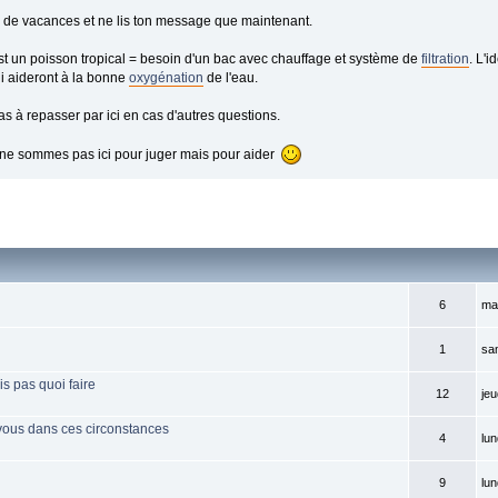
 de vacances et ne lis ton message que maintenant.
t un poisson tropical = besoin d'un bac avec chauffage et système de
filtration
. L'i
i aideront à la bonne
oxygénation
de l'eau.
as à repasser par ici en cas d'autres questions.
 ne sommes pas ici pour juger mais pour aider
6
mar
1
sa
ais pas quoi faire
12
jeu
 vous dans ces circonstances
4
lun
9
lun