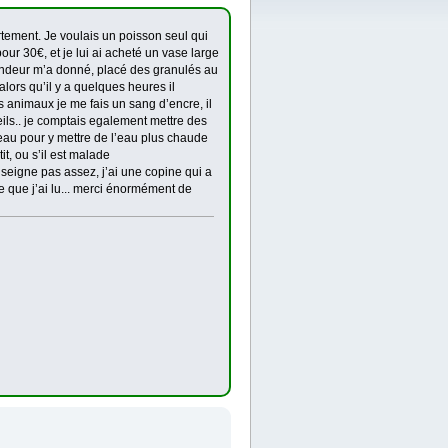
rtement. Je voulais un poisson seul qui
pour 30€, et je lui ai acheté un vase large
vendeur m’a donné, placé des granulés au
lors qu’il y a quelques heures il
s animaux je me fais un sang d’encre, il
eils.. je comptais egalement mettre des
eau pour y mettre de l’eau plus chaude
it, ou s’il est malade
seigne pas assez, j’ai une copine qui a
e que j’ai lu... merci énormément de