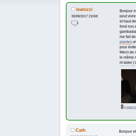
leatozzi
Bonjour me
peut vivre
30/08/2017 21h58
et haut d
1
fond nos 
gambadait 
me fait de
plantes
vi
pour évite
Merci de 
le même re
m’aider j’
F256D2
Cath
Bonjour et