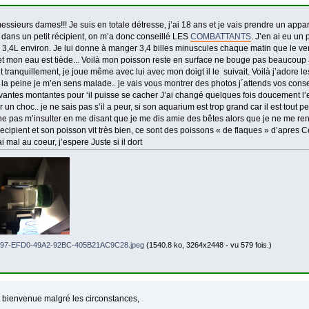
ssieurs dames!!! Je suis en totale détresse, j’ai 18 ans et je vais prendre un appa
 dans un petit récipient, on m’a donc conseillé LES
COMBATTANTS
. J’en ai eu un 
e 3,4L environ. Je lui donne à manger 3,4 billes minuscules chaque matin que le 
et mon eau est tiède... Voilà mon poisson reste en surface ne bouge pas beaucoup a
tranquillement, je joue même avec lui avec mon doigt il le suivait. Voilà j’adore le
 la peine je m’en sens malade.. je vais vous montrer des photos j´attends vos cons
vantes montantes pour ‘il puisse se cacher J’ai changé quelques fois doucement l’
r un choc.. je ne sais pas s’il a peur, si son aquarium est trop grand car il est tout pet
ne pas m’insulter en me disant que je me dis amie des bêtes alors que je ne me ren
cipient et son poisson vit très bien, ce sont des poissons « de flaques » d’apres C
ai mal au coeur, j’espere Juste si il dort
97-EFD0-49A2-92BC-405B21AC9C28.jpeg
(1540.8 ko, 3264x2448 - vu 579 fois.)
 bienvenue malgré les circonstances,