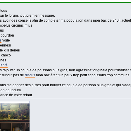
 tous
ur le forum, tout premier message.
is avoir des conseils afin de compléter ma population dans mon bac de 240l. actuell
mbelus circumcimtus
tus
 bourdon
s
voile
 ennesi
e killi deneri
i choco
phes
lanté
.
s rajouter un couple de poissons plus gros, non agressif et originale pour finaliser
t surtout pas de
discus
mon bac étant un peux trop petit et poissons trop communs
vous me donner des pistes pour trouver ce couple de poisson plus gros et qui s'ad
mon aquarium.
ance de votre retour.