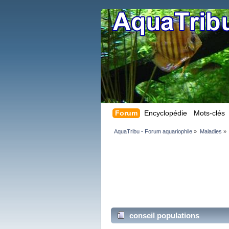
Forum
Encyclopédie
Mots-clés
AquaTribu - Forum aquariophile
»
Maladies
»
conseil populations