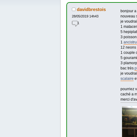
davidbrestois
bonjour a
nouveau s
28/05/2019 14h43
je voudra
1
1 matace
5 hepipla
3 poisson
1
ancistru
12 neons
1 couple d
5 gouram
3 plamor
bac très
p
je voudrai
scalaire
e
pourriez 
caché a 
merci d'av