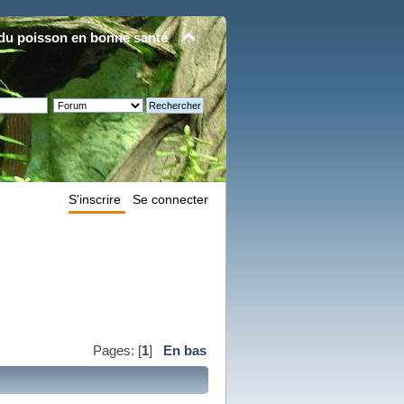
du poisson en bonne santé
S'inscrire
Se connecter
Pages: [
1
]
En bas