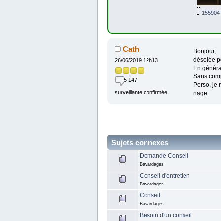
1559047
Cath
Bonjour,
désolée po
26/06/2019 12h13
En général
Sans compt
5 147
Perso, je 
surveillante confirmée
nage.
Sujets connexes
Demande Conseil
Bavardages
Conseil d'entretien
Bavardages
Conseil
Bavardages
Besoin d'un conseil