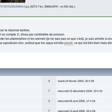
5740701901369914.jpg
(3274.7 ko, 3968x2976 - vu 591 fois.)
ur la réponse tardive,
 on compte 1l. d'eau par centimètre de poisson.
er les plamorphes ni les werneir (je ne sais pas ce que c'est), je suis arrivée à env
ne rajouterais rien, surtout que ton aqua est très
planté
, ce qui est très bien mais 
3
mardi 24 février 2004, 20 h 59
7
mercredi 15 décembre 2004, 19 h 01
3
mercredi 06 avril 2005, 17 h 54
7
mercredi 13 avril 2005, 20 h 04