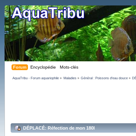
Forum
Encyclopédie
Mots-clés
AquaTribu - Forum aquariophile
»
Maladies
»
Général : Poissons d'eau douce
»
DÉ
DÉPLACÉ: Réfection de mon 180l