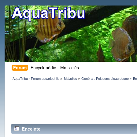
Forum
Encyclopédie
Mots-clés
AquaTribu - Forum aquariophile
»
Maladies
»
Général : Poissons d'eau douce
»
En
Enceinte