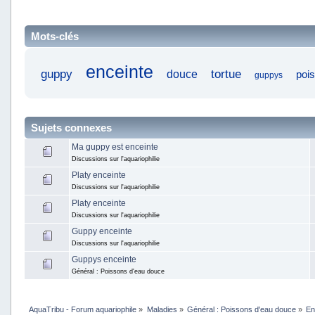
Mots-clés
enceinte
tortue
guppy
douce
poi
guppys
Sujets connexes
Ma guppy est enceinte
Discussions sur l'aquariophilie
Platy enceinte
Discussions sur l'aquariophilie
Platy enceinte
Discussions sur l'aquariophilie
Guppy enceinte
Discussions sur l'aquariophilie
Guppys enceinte
Général : Poissons d'eau douce
AquaTribu - Forum aquariophile
»
Maladies
»
Général : Poissons d'eau douce
»
En