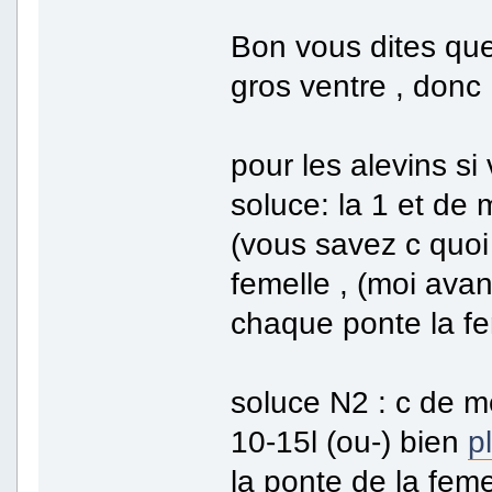
Bon vous dites qu
gros ventre , donc .
pour les alevins s
soluce: la 1 et de 
(vous savez c quoi
femelle , (moi avan 
chaque ponte la fe
soluce N2 : c de m
10-15l (ou-) bien
p
la ponte de la femel