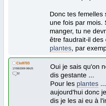
Donc tes femelles s
une fois par mois. S
manger, tu ne devra
être faudrait-il de
plantes
, par exemp
Clo9703
Oui je sais qu'on 
17/08/2009 08h25
dis gestante ...
32
Pour les
plantes
..
aujourd'hui donc j
dis je les ai eu à 