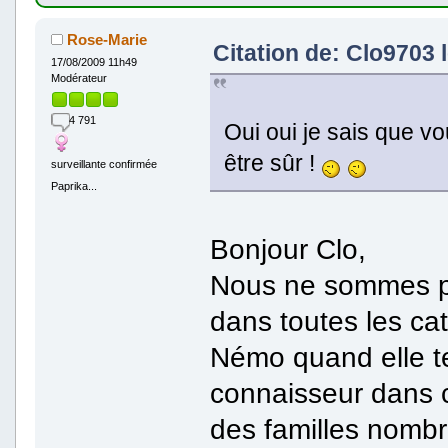
Rose-Marie
Citation de: Clo9703 l
17/08/2009 11h49
Modérateur
4 791
Oui oui je sais que vo
être sûr !
surveillante confirmée
Paprika...
Bonjour Clo,
Nous ne sommes pe
dans toutes les ca
Némo quand elle te
connaisseur dans c
des familles nomb