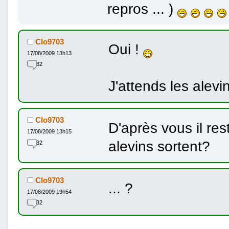
repros ... )
Clo9703
Oui !
17/08/2009 13h13
32
J'attends les alev
Clo9703
D'après vous il re
17/08/2009 13h15
alevins sortent?
32
Clo9703
... ?
17/08/2009 19h54
32