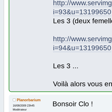
http://www.servim
i=93&u=13199650
Les 3 (deux femel
http://www.servim
i=94&u=13199650
Les 3 ...
Voilà alors vous e
Planorbarium
Bonsoir Clo !
16/08/2009 23h45
Modérateur