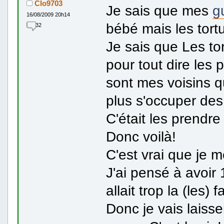
Clo9703
Je sais que mes
g
16/08/2009 20h14
bébé mais les tort
32
Je sais que Les to
pour tout dire les 
sont mes voisins q
plus s'occuper des
C'était les prendre 
Donc voilà!
C'est vrai que je me
J'ai pensé à avoir 
allait trop la (les) 
Donc je vais laisser