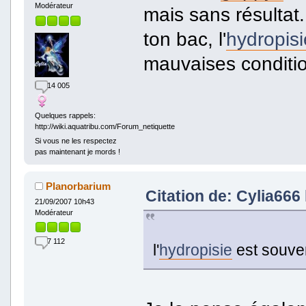
Modérateur
mais sans résultat
ton bac, l'
hydropisi
mauvaises conditio
14 005
Quelques rappels:
http://wiki.aquatribu.com/Forum_netiquette
Si vous ne les respectez
pas maintenant je mords !
Planorbarium
Citation de: Cylia666
21/09/2007 10h43
Modérateur
7 112
l'
hydropisie
est souven