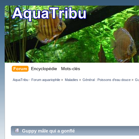
Forum
Encyclopédie
Mots-clés
AquaTribu - Forum aquariophile
»
Maladies
»
Général : Poissons d'eau douce
»
Gu
Guppy mâle qui a gonflé