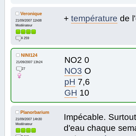
Veronique
+
température
de l
21/09/2007 11h08
Modérateur
4 259
NINI124
NO2 0
21/09/2007 13h24
NO3
O
27
pH
7,6
GH
10
Planorbarium
Impécable. Surtout
21/09/2007 14h30
Modérateur
d'eau chaque sem