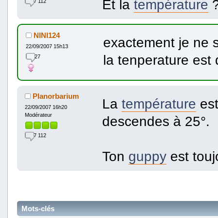
Et la
température
7 112
NINI124
exactement je ne sa
22/09/2007 15h13
la tenperature est
27
Planorbarium
La
température
est
22/09/2007 16h20
Modérateur
descendes à 25°.
7 112
Ton
guppy
est touj
Mots-clés