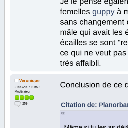
Je le pense égalem
femelles
guppy
à m
sans changement d
mâle qui avait les 
écailles se sont "
ce qui ne veut pas 
très affaibli.
Veronique
Conclusion de ce q
21/09/2007 10h59
Modérateur
Citation de: Planorba
4 259
Même si tu les as déjà