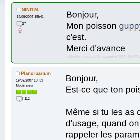
NINI124
Bonjour,
19/09/2007 15h41
Mon poisson
gupp
27
c'est.
Merci d'avance
«
Modifié: mercredi 19 septembre 2007, 18 h 55 
Planorbarium
Bonjour,
19/09/2007 18h53
Modérateur
Est-ce que ton pois
7 112
Même si tu les as d
d'usage, quand on
rappeler les param