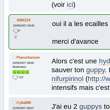
(voir
ici
)
NINI124
oui il a les ecaille
20/09/2007 15h36
27
merci d'avance
Planorbarium
Alors c'est une
hyd
20/09/2007 18h06
Modérateur
sauver ton
guppy
.
nifurpirinol
(
http://
7 112
intensifs mais c'es
Cylia666
J'ai eu 2
guppys
to
21/09/2007 00h47