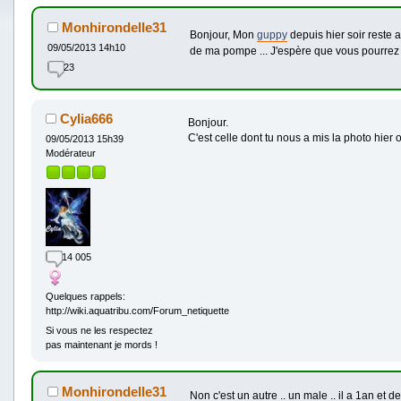
Monhirondelle31
Bonjour, Mon
guppy
depuis hier soir reste 
09/05/2013 14h10
de ma pompe ... J'espère que vous pourrez
23
Cylia666
Bonjour.
C'est celle dont tu nous a mis la photo hier o
09/05/2013 15h39
Modérateur
14 005
Quelques rappels:
http://wiki.aquatribu.com/Forum_netiquette
Si vous ne les respectez
pas maintenant je mords !
Monhirondelle31
Non c'est un autre .. un male .. il a 1an et 