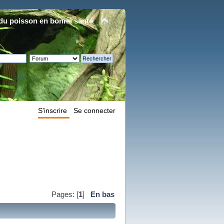
du poisson en bonne santé
S'inscrire
Se connecter
Pages: [
1
]
En bas