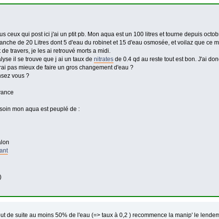
 ceux qui post ici j'ai un ptit pb. Mon aqua est un 100 litres et tourne depuis octo
anche de 20 Litres dont 5 d'eau du robinet et 15 d'eau osmosée, et voilaz que ce 
de travers, je les ai retrouvé morts a midi.
yse il se trouve que j ai un taux de
nitrates
de 0.4 qd au reste tout est bon. J'ai d
ferai pas mieux de faire un gros changement d'eau ?
sez vous ?
vance
esoin mon aqua est peuplé de :
lon
ant
)
ut de suite au moins 50% de l'eau (=> taux à 0,2 ) recommence la manip' le len