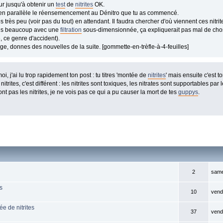
r jusqu'à obtenir un
test
de
nitrites
OK.
en parallèle le réensemencement au Dénitro que tu as commencé.
s très peu (voir pas du tout) en attendant. Il faudra chercher d'où viennent ces nitri
rris beaucoup avec une
filtration
sous-dimensionnée, ça expliquerait pas mal de chose
, ce genre d'accident).
e, donnes des nouvelles de la suite. [gommette-en-trèfle-à-4-feuilles]
i, j'ai lu trop rapidement ton post : tu titres 'montée de
nitrites
' mais ensuite c'est t
 nitrites, c'est différent : les nitrites sont toxiques, les nitrates sont supportables par
ont pas les nitrites, je ne vois pas ce qui a pu causer la mort de tes
guppys
.
2
samed
s
10
vend
ée de nitrites
37
vendr