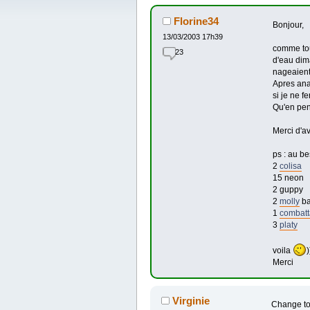
Florine34
Bonjour,
13/03/2003 17h39
comme tous
23
d'eau dim
nageaient 
Apres anal
si je ne 
Qu'en pen
Merci d'a
ps : au b
2
colisa
15 neon
2 guppy
2
molly
ba
1
combatt
3
platy
voila
)
Merci
Virginie
Change to