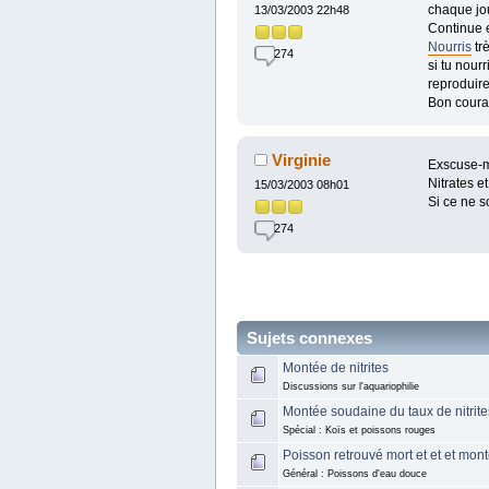
chaque jou
13/03/2003 22h48
Continue 
Nourris
trè
274
si tu nou
reproduire
Bon courag
Virginie
Exscuse-mo
Nitrates et
15/03/2003 08h01
Si ce ne s
274
Sujets connexes
Montée de nitrites
Discussions sur l'aquariophilie
Montée soudaine du taux de nitrite
Spécial : Koïs et poissons rouges
Poisson retrouvé mort et et et mont
Général : Poissons d'eau douce