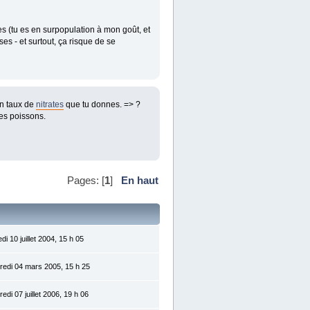
tes (tu es en surpopulation à mon goût, et
s - et surtout, ça risque de se
on taux de
nitrates
que tu donnes. => ?
 les poissons.
Pages: [
1
]
En haut
i 10 juillet 2004, 15 h 05
redi 04 mars 2005, 15 h 25
edi 07 juillet 2006, 19 h 06