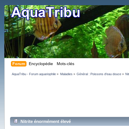
Forum
Encyclopédie
Mots-clés
AquaTribu - Forum aquariophile
»
Maladies
»
Général : Poissons d'eau douce
»
Ni
Nitrite énormément élevé