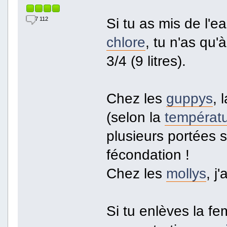
Si tu as mis de l'e
7 112
chlore
, tu n'as qu
3/4 (9 litres).
Chez les
guppys
, 
(selon la
températ
plusieurs portées 
fécondation !
Chez les
mollys
, j
Si tu enlèves la fe