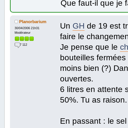
Que faut-il que je
Planorbarium
Un
GH
de 19 est t
30/04/2006 21h31
Modérateur
faire le changemen
Je pense que le
ch
7 112
bouteilles fermées s
moins bien (?) Dans
ouvertes.
6 litres en attent
50%. Tu as raison.
En passant : le se