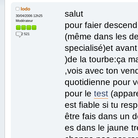
lodo
salut
30/04/2006 12h25
Modérateur
pour faier descend
(même dans les de
2 521
specialisé)et avan
)de la tourbe:ça ma
,vois avec ton ven
quotidienne pour vo
pour le
test
(appar
est fiable si tu res
être fais dans un d
es dans le jaune tr