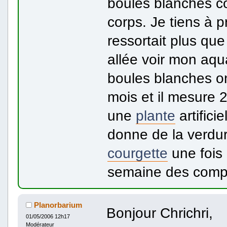
boules blanches c
corps. Je tiens à pr
ressortait plus que
allée voir mon aqua
boules blanches on
mois et il mesure 2
une
plante
artifici
donne de la verdur
courgette
une fois 
semaine des comp
Planorbarium
Bonjour Chrichri,
01/05/2006 12h17
Modérateur