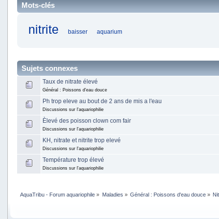
Mots-clés
nitrite
baisser
aquarium
Sujets connexes
Taux de nitrate élevé
Général : Poissons d'eau douce
Ph trop eleve au bout de 2 ans de mis a l'eau
Discussions sur l'aquariophilie
Èlevé des poisson clown com fair
Discussions sur l'aquariophilie
KH, nitrate et nitrite trop elevé
Discussions sur l'aquariophilie
Température trop élevé
Discussions sur l'aquariophilie
AquaTribu - Forum aquariophile
»
Maladies
»
Général : Poissons d'eau douce
»
Ni