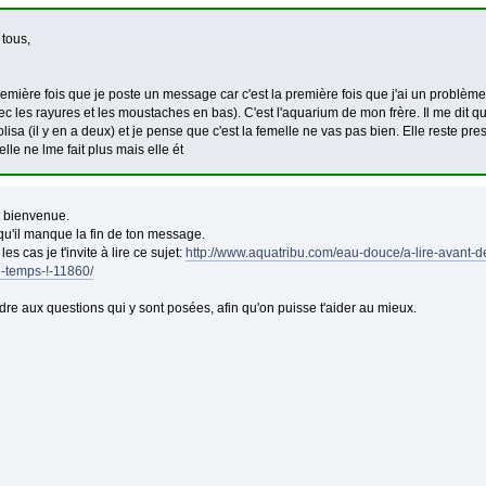
 tous,
remière fois que je poste un message car c'est la première fois que j'ai un problèm
c les rayures et les moustaches en bas). C'est l'aquarium de mon frère. Il me dit q
olisa (il y en a deux) et je pense que c'est la femelle ne vas pas bien. Elle reste pre
elle ne lme fait plus mais elle ét
t bienvenue.
u'il manque la fin de ton message.
es cas je t'invite à lire ce sujet:
http://www.aquatribu.com/eau-douce/a-lire-avant-d
-temps-!-11860/
dre aux questions qui y sont posées, afin qu'on puisse t'aider au mieux.