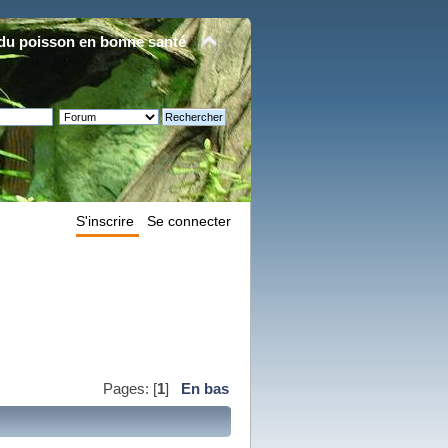
du poisson en bonne santé
S'inscrire
Se connecter
Pages: [
1
]
En bas