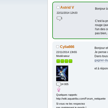
Astrid V
Bonjour à
22/11/2014 12h33
1
C'est la p
rouge (ave
l'un des c
pas bien, 
Cylia666
Bonjour e
Je pense q
22/11/2014 13h55
Dans tous l
Modérateur
gagner-du
et à répon
14 005
Quelques rappels:
http://wiki.aquatribu.com/Forum_netiquette
Si vous ne les respectez
pas maintenant je mords !