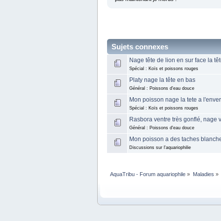
Sujets connexes
Nage tête de lion en sur face la têt
Spécial : Koïs et poissons rouges
Platy nage la tête en bas
Général : Poissons d'eau douce
Mon poisson nage la tete a l'enver
Spécial : Koïs et poissons rouges
Rasbora ventre très gonflé, nage ve
Général : Poissons d'eau douce
Mon poisson a des taches blanche 
Discussions sur l'aquariophilie
AquaTribu - Forum aquariophile
»
Maladies
»