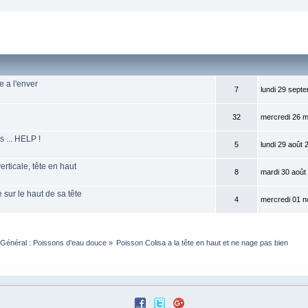
e a l'enver
7
lundi 29 sept
32
mercredi 26 m
s ... HELP !
5
lundi 29 août 
rticale, tête en haut
8
mardi 30 août
sur le haut de sa tête
4
mercredi 01 n
Général : Poissons d'eau douce
»
Poisson Colisa a la tête en haut et ne nage pas bien