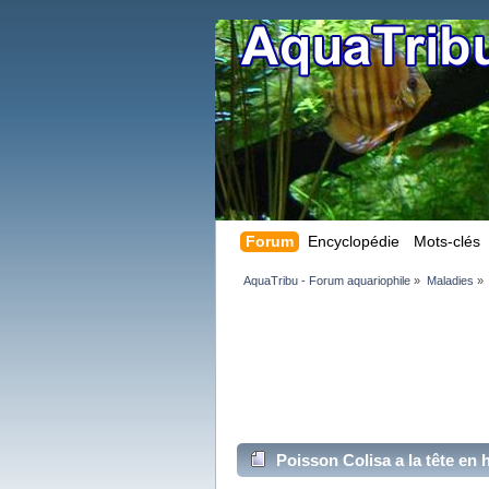
Forum
Encyclopédie
Mots-clés
AquaTribu - Forum aquariophile
»
Maladies
»
Poisson Colisa a la tête en 