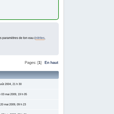
es paramètres de ton eau (
nitrites
,
Pages: [
1
]
En haut
août 2004, 21 h 30
 03 mai 2009, 19 h 05
 20 mai 2009, 09 h 23