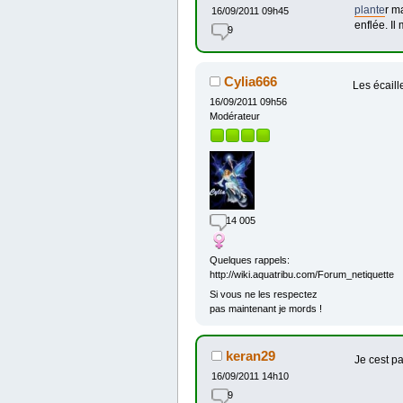
plante
r m
16/09/2011 09h45
enflée. Il
9
Cylia666
Les écaill
16/09/2011 09h56
Modérateur
14 005
Quelques rappels:
http://wiki.aquatribu.com/Forum_netiquette
Si vous ne les respectez
pas maintenant je mords !
keran29
Je cest pa
16/09/2011 14h10
9