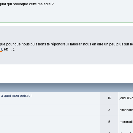
 quoi qui provoque cette maladie ?
ue pour que nous puissions te répondre, il faudrait nous en dire un peu plus sur l
H
, etc ... ).
l a quoi mon poisson
16
jeudi 05 
3
dimanche
5
mercredi