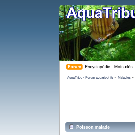
Forum
Encyclopédie
Mots-clés
AquaTribu - Forum aquariophile
»
Maladies
»
Poisson malade