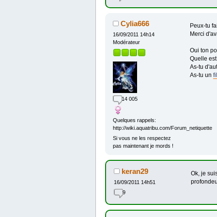
Cylia666
Peux-tu fa
Merci d'a
16/09/2011 14h14
Modérateur
Oui ton p
Quelle est
As-tu d'au
As-tu un
fi
14 005
Quelques rappels:
http://wiki.aquatribu.com/Forum_netiquette
Si vous ne les respectez
pas maintenant je mords !
keran29
Ok, je sui
profondeu
16/09/2011 14h51
9