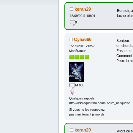
keran29
Bonsoir, a
tache bla
15/09/2011 18h01
9
Cylia666
Bonjour.
en chercha
15/09/2011 21h57
Ensuite que
Modérateur
Comment n
Peux-tu no
14 005
Quelques rappels:
http://wiki.aquatribu.com/Forum_netiquette
Si vous ne les respectez
pas maintenant je mords !
keran29
Alors ce s