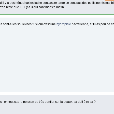
ai il y a des nénuphar.les tache sont asser large ce sont pas des petits points mai b
 m'en reste que 1 , il y a 3 qui sont mort ce matin.
es sont-elles soulevées ? Si oui c'est une
hydropisie
bactérienne, et tu as peu de ch
s , en tout cas le poisson es très gonfler sur la peaux, sa doit être sa ?