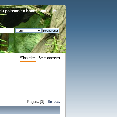
du poisson en bonne santé
S'inscrire
Se connecter
Pages: [
1
]
En bas