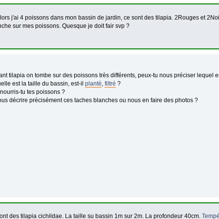
lors j'ai 4 poissons dans mon bassin de jardin, ce sont des tilapia. 2Rouges et 2Noi
nche sur mes poissons. Quesque je doit fair svp ?
nt tilapia on tombe sur des poissons très différents, peux-tu nous préciser lequel est
lle est la taille du bassin, est-il
planté
,
filtré
?
ourris-tu tes poissons ?
us décrire précisément ces taches blanches ou nous en faire des photos ?
ont des tilapia cichildae. La taille su bassin 1m sur 2m. La profondeur 40cm.
Tempé