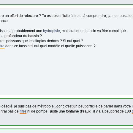
ire un effort de relecture ? Tu es très difficile à lire et à comprendre, ça ne nous ai
vance.
oisson a probablement une
hydropisie
, mais traiter un bassin va être compliqué.
 la profondeur du bassin ?
tres poissons que les tilapias dedans ? Si oui quoi ?
ltre
dans ce bassin si oui quel modèle et quelle puissance ?
s désolé, je suis pas de métropole , donc c'est un peut difficile de parler dans votre
r.j'ai pas de
filtre
ni de pompe , juste une fontaine d'eaux , il y a a peut pret de 100