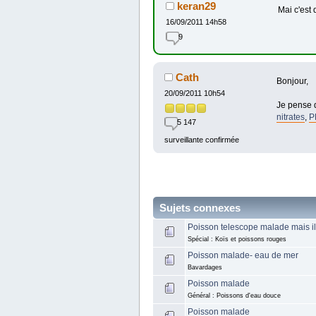
keran29
Mai c'est
16/09/2011 14h58
9
Cath
Bonjour,
20/09/2011 10h54
Je pense q
nitrates
,
P
5 147
surveillante confirmée
Sujets connexes
Poisson telescope malade mais i
Spécial : Koïs et poissons rouges
Poisson malade- eau de mer
Bavardages
Poisson malade
Général : Poissons d'eau douce
Poisson malade