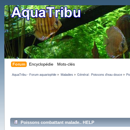
Forum
Encyclopédie
Mots-clés
AquaTribu - Forum aquariophile
»
Maladies
»
Général : Poissons d'eau douce
»
Po
Poissons combattant malade.. HELP