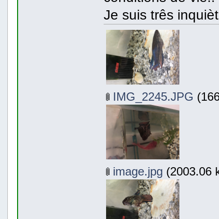
Je suis três inquièt
IMG_2245.JPG
(166
image.jpg
(2003.06 k