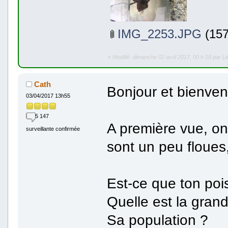
IMG_2253.JPG
(157
«
Modifié: dimanche 02 avril 2017, 00 h 18 par Lit
Cath
Bonjour et bienven
03/04/2017 13h55
5 147
A première vue, on d
surveillante confirmée
sont un peu floues,
Est-ce que ton pois
Quelle est la gran
Sa population ?