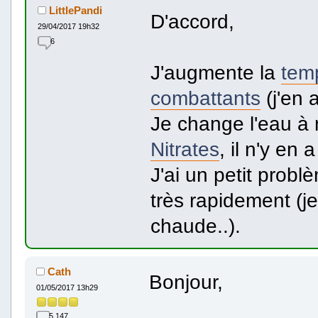
LittlePandi
D'accord,
29/04/2017 19h32
6
J'augmente la
tem
combattants
(j'en a
Je change l'eau à 
Nitrates
, il n'y en a
J'ai un petit prob
très rapidement (j
chaude..).
Cath
Bonjour,
01/05/2017 13h29
5 147