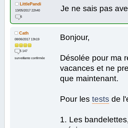
LittlePandi
Je ne sais pas avec
13/05/2017 22h40
6
Cath
Bonjour,
08/06/2017 13h19
5 147
Désolée pour ma ré
surveillante confirmée
vacances et ne pre
que maintenant.
Pour les
tests
de l'
1. Les bandelette