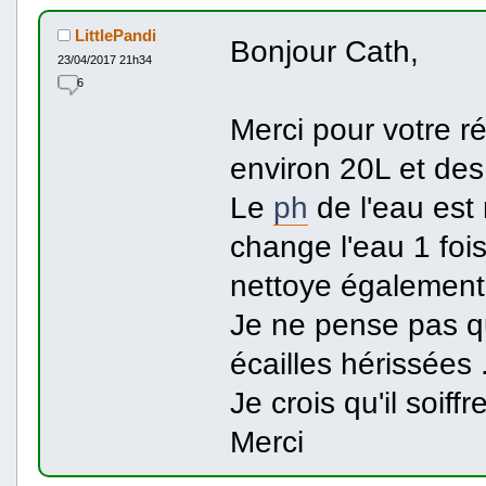
LittlePandi
Bonjour Cath,
23/04/2017 21h34
6
Merci pour votre r
environ 20L et de
Le
ph
de l'eau est 
change l'eau 1 foi
nettoye également
Je ne pense pas qu'i
écailles hérissées .
Je crois qu'il soiff
Merci