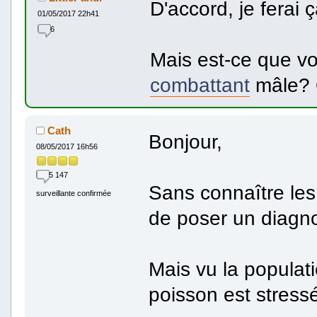
D'accord, je ferai 
01/05/2017 22h41
6
Mais est-ce que v
combattant
mâle? Q
Cath
Bonjour,
08/05/2017 16h56
5 147
Sans connaître les 
surveillante confirmée
de poser un diagno
Mais vu la populat
poisson est stress