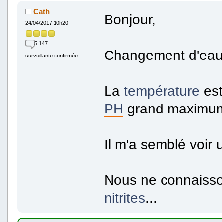
Cath
Bonjour,
24/04/2017 10h20
5 147
Changement d'eau 
surveillante confirmée
La
température
est
PH
grand maximum
Il m'a semblé voir
Nous ne connaisson
nitrites
...