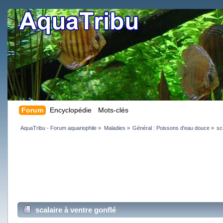
Forum
Encyclopédie
Mots-clés
AquaTribu - Forum aquariophile
»
Maladies
»
Général : Poissons d'eau douce
»
sc
scalaire à ventre gonflé