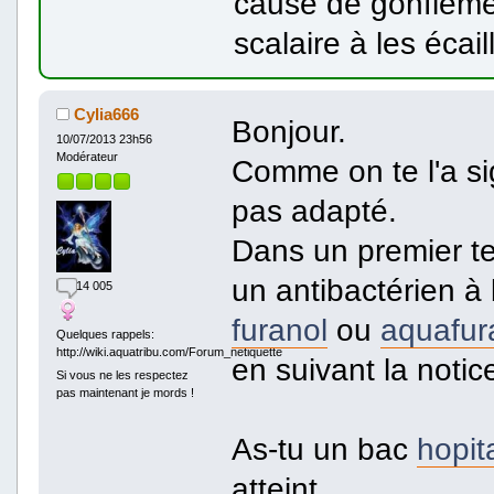
cause de gonflement
scalaire à les écai
Cylia666
Bonjour.
10/07/2013 23h56
Modérateur
Comme on te l'a si
pas adapté.
Dans un premier te
un antibactérien à 
14 005
furanol
ou
aquafur
Quelques rappels:
http://wiki.aquatribu.com/Forum_netiquette
en suivant la notic
Si vous ne les respectez
pas maintenant je mords !
As-tu un bac
hopit
atteint.