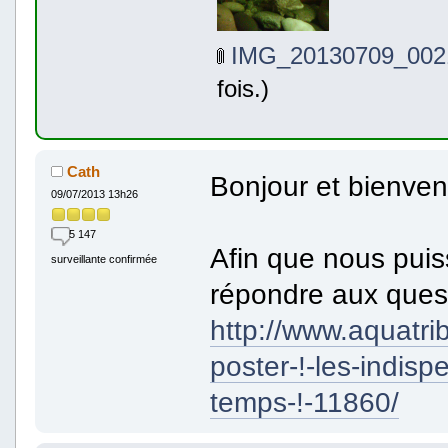
IMG_20130709_0021
fois.)
Cath
Bonjour et bienven
09/07/2013 13h26
5 147
Afin que nous puissi
surveillante confirmée
répondre aux ques
http://www.aquatri
poster-!-les-indis
temps-!-11860/