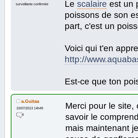
Le
scalaire
est un p
surveillante confirmée
poissons de son es
part, c'est un poi
Voici qui t'en appr
http://www.aquabas
Est-ce que ton pois
a.Guitaa
Merci pour le site,
10/07/2013 14h49
savoir le comprend
4
mais maintenant j