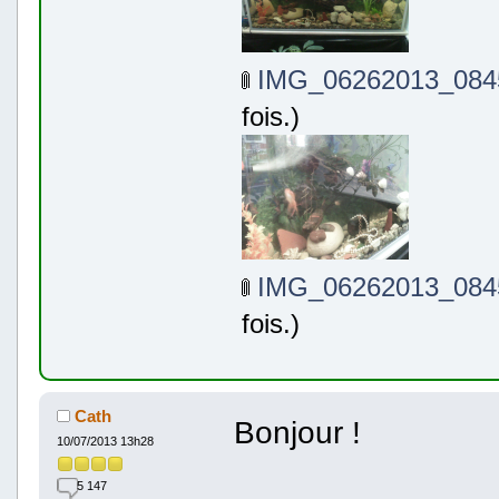
IMG_06262013_0845
fois.)
IMG_06262013_0845
fois.)
Cath
Bonjour !
10/07/2013 13h28
5 147