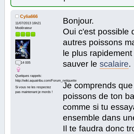
Cylia666
Bonjour.
11/07/2013 16h21
Modérateur
Oui c'est possible 
autres poissons mais
le plus rapidement
sauver le
scalaire
.
14 005
Quelques rappels:
http://wiki.aquatribu.com/Forum_netiquette
Je comprends que t
Si vous ne les respectez
pas maintenant je mords !
poissons de ton ba
comme si tu essayai
ensemble dans une
Il te faudra donc t