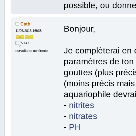
possible, ou donne
Cath
Bonjour,
11/07/2013 16h38
5 147
Je complèterai en 
surveillante confirmée
paramètres de ton e
gouttes (plus préc
(moins précis mais
aquariophile devrai
-
nitrites
-
nitrates
-
PH