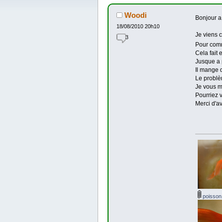
Woodi
Bonjour a
18/08/2010 20h10
Je viens 
3
Pour comm
Cela fait 
Jusque a p
Il mange d
Le problèm
Je vous m
Pourriez v
Merci d'a
poisson