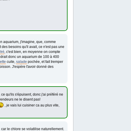
ton aquarium, j'imagine, que, comme
 des besoins qu'il avait, ce n'est pas une
ltré
, c'est bien, en moyenne on compte
faudrait donc un aquarium de 100 à 400
ette
cuite,
salade
pochée, et fait tremper
oisson. J'espère t'avoir donné des
 ce qu'ils s'épuisent, donc j'ai préféré ne
 vendeurs ne le disent pas!
, je vais lui cuisiner ca au plus vite,
 car le chlore se volatilise naturellement.