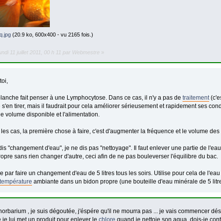
q.jpg
(20.9 ko, 600x400 - vu 2165 fois.)
lundi 11 juillet 2011, 00 h 11 par Webmestre
»
toi,
lanche fait penser à une Lymphocytose. Dans ce cas, il n'y a pas de
traitement
(c'e
s'en tirer, mais il faudrait pour cela améliorer sérieusement et rapidement ses con
e volume disponible et l'alimentation.
les cas, la première chose à faire, c'est d'augmenter la fréquence et le volume d
is "changement d'eau", je ne dis pas "nettoyage". Il faut enlever une partie de l'eau
ropre sans rien changer d'autre, ceci afin de ne pas bouleverser l'équilibre du bac.
ar faire un changement d'eau de 5 litres tous les soirs. Utilise pour cela de l'eau q
température
ambiante dans un bidon propre (une bouteille d'eau minérale de 5 litr
orbarium , je suis dégoutée, j'éspére qu'il ne mourra pas ... je vais commencer dés 
 je lui met un produit pour enlever le
chlore
quand je nettoie son aqua, dois-je con