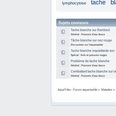
tache
b
lymphocytose
Sujets connexes
Tache blanche sur Ramirezi
Général : Poissons d'eau douce
Tâche blanche sur nez rouge
Discussions sur l'aquariophilie
Tache blanche inquiettante sos
Spécial : Koïs et poissons rouges
Problème de tache blanche
Général : Poissons d'eau douce
Combattant tache blanche sur la
Général : Poissons d'eau douce
AquaTribu - Forum aquariophile
»
Maladies
»