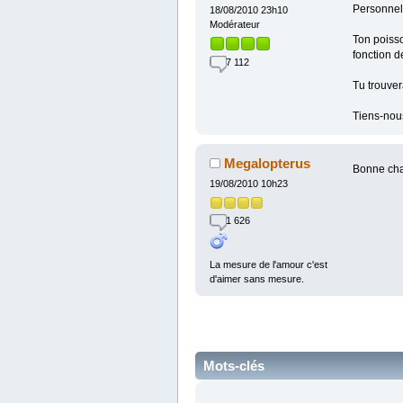
Personnell
18/08/2010 23h10
Modérateur
Ton poisso
fonction d
7 112
Tu trouvera
Tiens-nous
Megalopterus
Bonne ch
19/08/2010 10h23
1 626
La mesure de l'amour c'est
d'aimer sans mesure.
Mots-clés