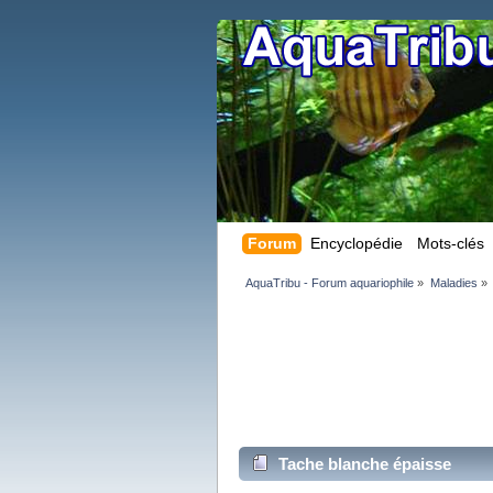
Forum
Encyclopédie
Mots-clés
AquaTribu - Forum aquariophile
»
Maladies
»
Tache blanche épaisse