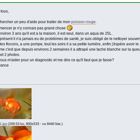
 tous,
chercher un peu d'aide pour traiter de mon
poisson rouge
.
encer je n'y connais pas grand chose
environ 3 ans qu'il est a la maison, il est seul, dans un aqua de 25L.
résent il n'a jamais eu de problèmes de santé, je suis obligé de le nettoyer souvent 
es flocons, a une pompe, tout les soirs il a sa petite lumiére, enfin j'éspére avoir le p
e c'est que depuis environs 2 semaines il a attrapé une tache blanche sur la queue 
et 2 photos.
ous m'aider pour un diagnostic et me dire ce qu'il faut que je fasse?
vance
1.jpg
(209.53 ko, 800x533 - vu 8440 fois.)