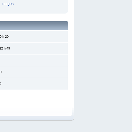
rouges
0 h 20
12 h 49
21
0