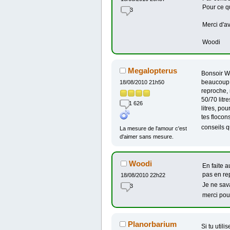
Pour ce q
3
Merci d'a
Woodi
Megalopterus
Bonsoir Wo
beaucoup 
18/08/2010 21h50
reproche,
50/70 litr
1 626
litres, po
tes flocon
conseils qu
La mesure de l'amour c'est
d'aimer sans mesure.
Woodi
En faite a
pas en rep
18/08/2010 22h22
Je ne sav
3
merci pou
Planorbarium
Si tu utili