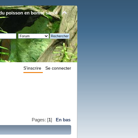
du poisson en bonne santé
S'inscrire
Se connecter
Pages: [
1
]
En bas