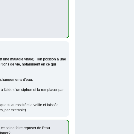
st une maladie virale). Ton poisson a une
ditions de vie, notamment en ce qui
es changements d'eau.
 à l'aide d'un siphon et la remplacer par
ue tu auras tirée la veille et laissée
es, par exemple)
ce soir a faire reposer de l'eau.
tinuer?