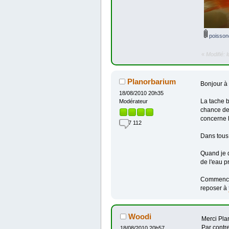
poisson
«
Modifié: 
Planorbarium
Bonjour à 
18/08/2010 20h35
La tache b
Modérateur
chance de 
concerne l
7 112
Dans tous 
Quand je d
de l'eau p
Commence p
reposer à
Woodi
Merci Plan
Par contre
18/08/2010 20h57