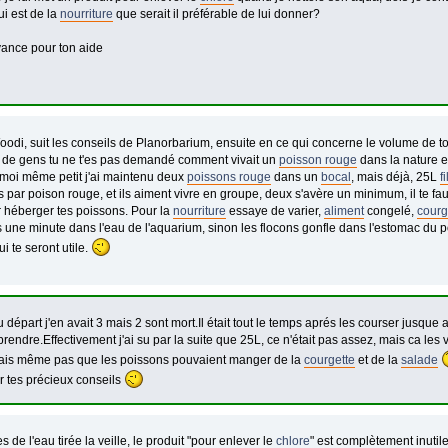
ui est de la
nourriture
que serait il préférable de lui donner?
vance pour ton aide
odi, suit les conseils de Planorbarium, ensuite en ce qui concerne le volume de 
de gens tu ne t'es pas demandé comment vivait un
poisson rouge
dans la nature et
 moi même petit j'ai maintenu deux
poissons rouge
dans un
bocal
, mais déjà, 25L
fi
es par poison rouge, et ils aiment vivre en groupe, deux s'avère un minimum, il te 
ur héberger tes poissons. Pour la
nourriture
essaye de varier,
aliment
congelé,
courg
s une minute dans l'eau de l'aquarium, sinon les flocons gonfle dans l'estomac du p
i te seront utile.
u départ j'en avait 3 mais 2 sont mort.Il était tout le temps aprés les courser jusque a
rendre.Effectivement j'ai su par la suite que 25L, ce n'était pas assez, mais ca les
ais même pas que les poissons pouvaient manger de la
courgette
et de la
salade
r tes précieux conseils
ses de l'eau tirée la veille, le produit "pour enlever le
chlore
" est complètement inutile