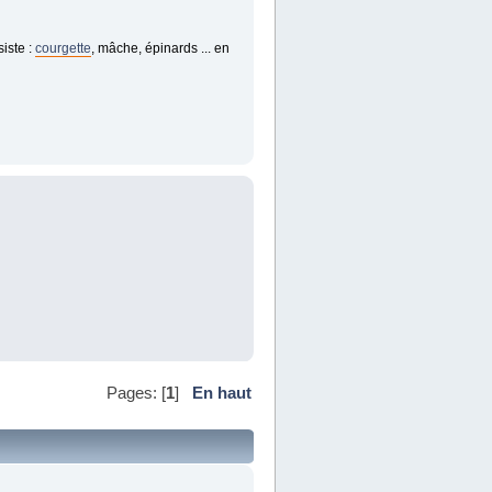
siste :
courgette
, mâche, épinards ... en
Pages: [
1
]
En haut