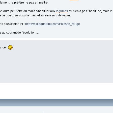
ement, je préfère ne pas en mettre.
n aura peut-être du mal à s'habituer aux
légumes
s'il n'en a pas l'habitude, mais in
e ce que tu as sous la main et en essayant de varier.
s plus d'infos ici :
http://wiki.aquatribu.com/Poisson_rouge
 au courant de l'évolution ...
ance !